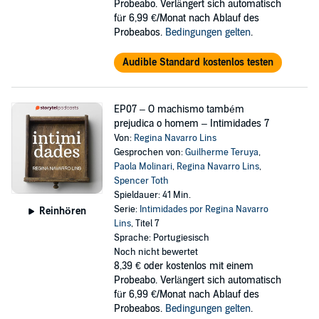
Probeabo. Verlängert sich automatisch
für 6,99 €/Monat nach Ablauf des
Probeabos.
Bedingungen gelten
.
Audible Standard kostenlos testen
EP07 – O machismo também
prejudica o homem – Intimidades 7
Von:
Regina Navarro Lins
Gesprochen von:
Guilherme Teruya
,
Paola Molinari
,
Regina Navarro Lins
,
Spencer Toth
Spieldauer: 41 Min.
Serie:
Intimidades por Regina Navarro
Reinhören
Lins
, Titel 7
Sprache: Portugiesisch
Noch nicht bewertet
8,39 €
oder kostenlos mit einem
Probeabo. Verlängert sich automatisch
für 6,99 €/Monat nach Ablauf des
Probeabos.
Bedingungen gelten
.