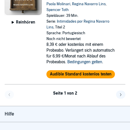
Paola Molinari
,
Regina Navarro Lins
,
Spencer Toth
Spieldauer: 39 Min.
Serie:
Intimidades por Regina Navarro
Reinhören
Lins
, Titel 2
Sprache: Portugiesisch
Noch nicht bewertet
8,39 €
oder kostenlos mit einem
Probeabo. Verlängert sich automatisch
für 6,99 €/Monat nach Ablauf des
Probeabos.
Bedingungen gelten
.
Audible Standard kostenlos testen
Seite 1 von 2
Eine Seite zurück
Eine 
Hilfe