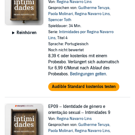
Von:
Regina Navarro Lins
Gesprochen von:
Guilherme Teruya
,
Paola Molinari
,
Regina Navarro Lins
,
Spencer Toth
Spieldauer: 34 Min.
Serie:
Intimidades por Regina Navarro
Reinhören
Lins
, Titel 4
Sprache: Portugiesisch
Noch nicht bewertet
8,39 €
oder kostenlos mit einem
Probeabo. Verlängert sich automatisch
für 6,99 €/Monat nach Ablauf des
Probeabos.
Bedingungen gelten
.
Audible Standard kostenlos testen
EP09 – Identidade de gênero e
orientação sexual – Intimidades 9
Von:
Regina Navarro Lins
Gesprochen von:
Guilherme Teruya
,
Paola Molinari
,
Regina Navarro Lins
,