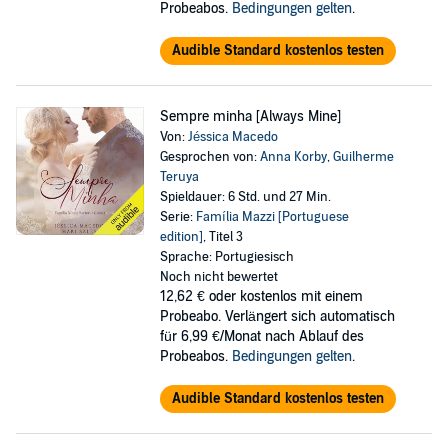
Probeabos.
Bedingungen gelten
.
Audible Standard kostenlos testen
Sempre minha [Always Mine]
Von:
Jéssica Macedo
Gesprochen von:
Anna Korby
,
Guilherme
Teruya
Spieldauer: 6 Std. und 27 Min.
Serie:
Família Mazzi [Portuguese
edition]
, Titel 3
Sprache: Portugiesisch
Noch nicht bewertet
12,62 €
oder kostenlos mit einem
Probeabo. Verlängert sich automatisch
für 6,99 €/Monat nach Ablauf des
Probeabos.
Bedingungen gelten
.
Audible Standard kostenlos testen