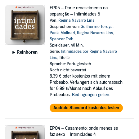
EP05 – Dor e renascimento na
separação – Intimidades 5
Von:
Regina Navarro Lins
Gesprochen von:
Guilherme Teruya
,
Paola Molinari
,
Regina Navarro Lins
,
Spencer Toth
Spieldauer: 40 Min.
Serie:
Intimidades por Regina Navarro
Reinhören
Lins
, Titel 5
Sprache: Portugiesisch
Noch nicht bewertet
8,39 €
oder kostenlos mit einem
Probeabo. Verlängert sich automatisch
für 6,99 €/Monat nach Ablauf des
Probeabos.
Bedingungen gelten
.
Audible Standard kostenlos testen
EPO4 – Casamento: onde menos se
faz sexo – Intimidades 4