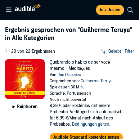
Jetzt testen
Ergebnis gesprochen von
"Guilherme Teruya"
in Alle Kategorien
1 - 20 von 22 Ergebnissen
Beliebt
Filter
Quebrando o hábito de ser você
mesmo - Meditações
Von:
Joe Dispenza
Gesprochen von:
Guilherme Teruya
Spieldauer: 36 Min.
Sprache: Portugiesisch
Noch nicht bewertet
8,39 €
oder kostenlos mit einem
Reinhören
Probeabo. Verlängert sich automatisch
für 6,99 €/Monat nach Ablauf des
Probeabos.
Bedingungen gelten
.
Audible Standard kostenlos testen