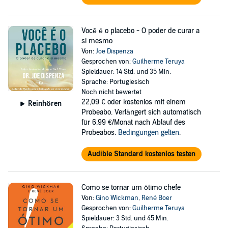
Você é o placebo - O poder de curar a
si mesmo
Von:
Joe Dispenza
Gesprochen von:
Guilherme Teruya
Spieldauer: 14 Std. und 35 Min.
Sprache: Portugiesisch
Noch nicht bewertet
22,09 €
oder kostenlos mit einem
Reinhören
Probeabo. Verlängert sich automatisch
für 6,99 €/Monat nach Ablauf des
Probeabos.
Bedingungen gelten
.
Audible Standard kostenlos testen
Como se tornar um ótimo chefe
Von:
Gino Wickman
,
René Boer
Gesprochen von:
Guilherme Teruya
Spieldauer: 3 Std. und 45 Min.