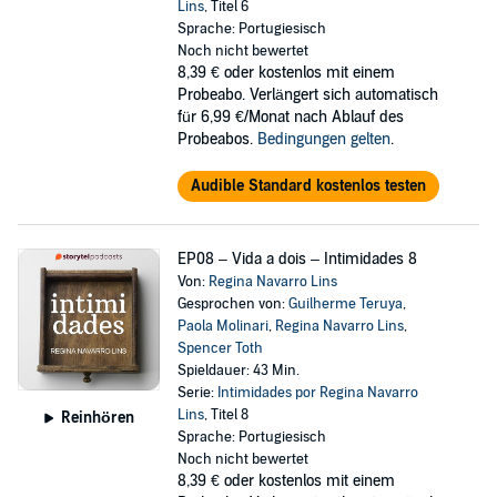
Lins
, Titel 6
Sprache: Portugiesisch
Noch nicht bewertet
8,39 €
oder kostenlos mit einem
Probeabo. Verlängert sich automatisch
für 6,99 €/Monat nach Ablauf des
Probeabos.
Bedingungen gelten
.
Audible Standard kostenlos testen
EP08 – Vida a dois – Intimidades 8
Von:
Regina Navarro Lins
Gesprochen von:
Guilherme Teruya
,
Paola Molinari
,
Regina Navarro Lins
,
Spencer Toth
Spieldauer: 43 Min.
Serie:
Intimidades por Regina Navarro
Lins
, Titel 8
Reinhören
Sprache: Portugiesisch
Noch nicht bewertet
8,39 €
oder kostenlos mit einem