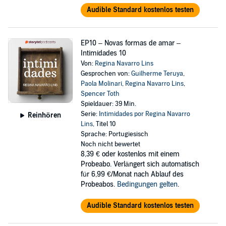
Audible Standard kostenlos testen
EP10 – Novas formas de amar –
Intimidades 10
Von:
Regina Navarro Lins
Gesprochen von:
Guilherme Teruya
,
Paola Molinari
,
Regina Navarro Lins
,
Spencer Toth
Spieldauer: 39 Min.
Serie:
Intimidades por Regina Navarro
Reinhören
Lins
, Titel 10
Sprache: Portugiesisch
Noch nicht bewertet
8,39 €
oder kostenlos mit einem
Probeabo. Verlängert sich automatisch
für 6,99 €/Monat nach Ablauf des
Probeabos.
Bedingungen gelten
.
Audible Standard kostenlos testen