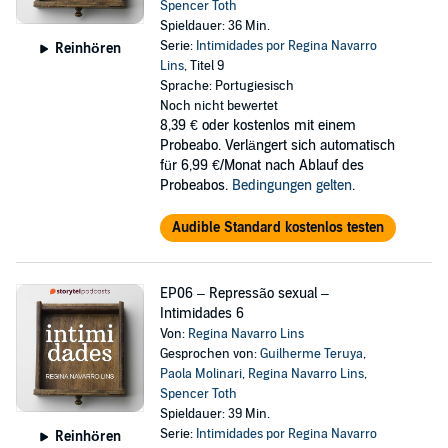
Spencer Toth
Spieldauer: 36 Min.
Serie:
Intimidades por Regina Navarro
Reinhören
Lins
, Titel 9
Sprache: Portugiesisch
Noch nicht bewertet
8,39 €
oder kostenlos mit einem
Probeabo. Verlängert sich automatisch
für 6,99 €/Monat nach Ablauf des
Probeabos.
Bedingungen gelten
.
Audible Standard kostenlos testen
EP06 – Repressão sexual –
Intimidades 6
Von:
Regina Navarro Lins
Gesprochen von:
Guilherme Teruya
,
Paola Molinari
,
Regina Navarro Lins
,
Spencer Toth
Spieldauer: 39 Min.
Serie:
Intimidades por Regina Navarro
Reinhören