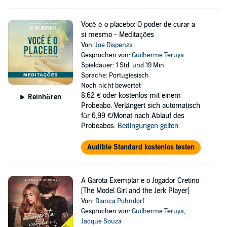
Você é o placebo: O poder de curar a
si mesmo - Meditações
Von:
Joe Dispenza
Gesprochen von:
Guilherme Teruya
Spieldauer: 1 Std. und 19 Min.
Sprache: Portugiesisch
Noch nicht bewertet
8,62 €
oder kostenlos mit einem
Reinhören
Probeabo. Verlängert sich automatisch
für 6,99 €/Monat nach Ablauf des
Probeabos.
Bedingungen gelten
.
Audible Standard kostenlos testen
A Garota Exemplar e o Jogador Cretino
[The Model Girl and the Jerk Player]
Von:
Bianca Pohndorf
Gesprochen von:
Guilherme Teruya
,
Jacque Souza