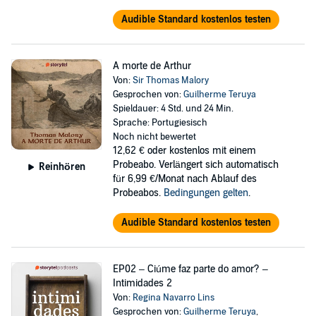
Audible Standard kostenlos testen
A morte de Arthur
Von:
Sir Thomas Malory
Gesprochen von:
Guilherme Teruya
Spieldauer: 4 Std. und 24 Min.
Sprache: Portugiesisch
Noch nicht bewertet
12,62 €
oder kostenlos mit einem
Probeabo. Verlängert sich automatisch
Reinhören
für 6,99 €/Monat nach Ablauf des
Probeabos.
Bedingungen gelten
.
Audible Standard kostenlos testen
EP02 – Ciúme faz parte do amor? –
Intimidades 2
Von:
Regina Navarro Lins
Gesprochen von:
Guilherme Teruya
,