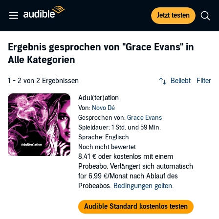
Jetzt testen
Ergebnis gesprochen von
"Grace Evans"
in
Alle Kategorien
1 - 2 von 2 Ergebnissen
Beliebt
Filter
Adul(ter)ation
Von:
Novo Dé
Gesprochen von:
Grace Evans
Spieldauer: 1 Std. und 59 Min.
Sprache: Englisch
Noch nicht bewertet
8,41 €
oder kostenlos mit einem
Probeabo. Verlängert sich automatisch
für 6,99 €/Monat nach Ablauf des
Probeabos.
Bedingungen gelten
.
Audible Standard kostenlos testen