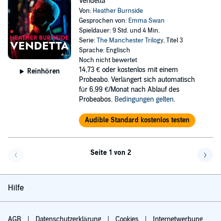
Vendetta
Von:
Heather Burnside
Gesprochen von:
Emma Swan
Spieldauer: 9 Std. und 4 Min.
Serie:
The Manchester Trilogy
, Titel 3
Sprache: Englisch
Noch nicht bewertet
14,73 €
oder kostenlos mit einem
Reinhören
Probeabo. Verlängert sich automatisch
für 6,99 €/Monat nach Ablauf des
Probeabos.
Bedingungen gelten
.
Audible Standard kostenlos testen
Seite 1 von 2
Eine Seite zurück
Eine 
Hilfe
AGB
Datenschutzerklärung
Cookies
Internetwerbung