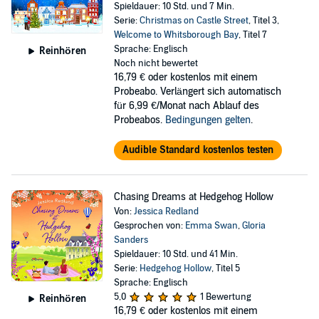
Spieldauer: 10 Std. und 7 Min.
Serie:
Christmas on Castle Street
, Titel 3,
Welcome to Whitsborough Bay
, Titel 7
Sprache: Englisch
Reinhören
Noch nicht bewertet
16,79 €
oder kostenlos mit einem
Probeabo. Verlängert sich automatisch
für 6,99 €/Monat nach Ablauf des
Probeabos.
Bedingungen gelten
.
Audible Standard kostenlos testen
Chasing Dreams at Hedgehog Hollow
Von:
Jessica Redland
Gesprochen von:
Emma Swan
,
Gloria
Sanders
Spieldauer: 10 Std. und 41 Min.
Serie:
Hedgehog Hollow
, Titel 5
Sprache: Englisch
5,0
1 Bewertung
Reinhören
16,79 €
oder kostenlos mit einem