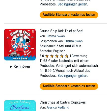
Probeabos.
Bedingungen gelten
.
Audible Standard kostenlos testen
Cruise Ship Kid: Thief at Sea!
Von:
Emma Swan
Gesprochen von:
Emma Swan
Spieldauer: 5 Std. und 46 Min.
Sprache: Englisch
5,0
1 Bewertung
11,68 €
oder kostenlos mit einem
Probeabo. Verlängert sich automatisch
Reinhören
für 6,99 €/Monat nach Ablauf des
Probeabos.
Bedingungen gelten
.
Audible Standard kostenlos testen
Christmas at Carly's Cupcakes
Von:
Jessica Redland