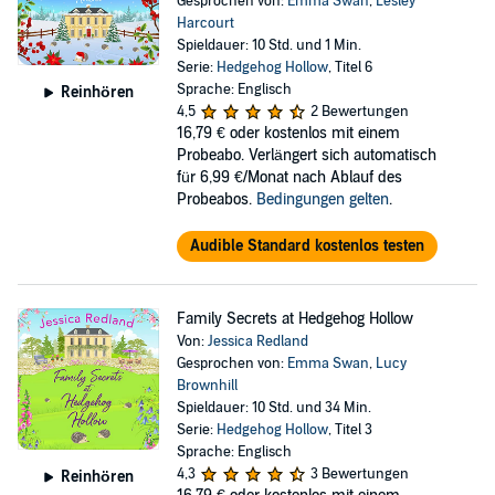
Gesprochen von:
Emma Swan
,
Lesley
Harcourt
Spieldauer: 10 Std. und 1 Min.
Serie:
Hedgehog Hollow
, Titel 6
Sprache: Englisch
Reinhören
4,5
2 Bewertungen
16,79 €
oder kostenlos mit einem
Probeabo. Verlängert sich automatisch
für 6,99 €/Monat nach Ablauf des
Probeabos.
Bedingungen gelten
.
Audible Standard kostenlos testen
Family Secrets at Hedgehog Hollow
Von:
Jessica Redland
Gesprochen von:
Emma Swan
,
Lucy
Brownhill
Spieldauer: 10 Std. und 34 Min.
Serie:
Hedgehog Hollow
, Titel 3
Sprache: Englisch
4,3
3 Bewertungen
Reinhören