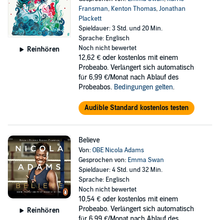
Fransman
,
Kenton Thomas
,
Jonathan
Plackett
Spieldauer: 3 Std. und 20 Min.
Sprache: Englisch
Noch nicht bewertet
Reinhören
12,62 €
oder kostenlos mit einem
Probeabo. Verlängert sich automatisch
für 6,99 €/Monat nach Ablauf des
Probeabos.
Bedingungen gelten
.
Audible Standard kostenlos testen
Believe
Von:
OBE Nicola Adams
Gesprochen von:
Emma Swan
Spieldauer: 4 Std. und 32 Min.
Sprache: Englisch
Noch nicht bewertet
10,54 €
oder kostenlos mit einem
Probeabo. Verlängert sich automatisch
Reinhören
für 6,99 €/Monat nach Ablauf des