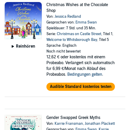
Christmas Wishes at the Chocolate
Shop
Von:
Jessica Redland
Gesprochen von:
Emma Swan
Spieldauer: 7 Std. und 35 Min.
Serie:
Christmas on Castle Street
, Titel 1,
Welcome to Whitsborough Bay
, Titel 5
Sprache: Englisch
Reinhören
Noch nicht bewertet
12,62 €
oder kostenlos mit einem
Probeabo. Verlängert sich automatisch
für 6,99 €/Monat nach Ablauf des
Probeabos.
Bedingungen gelten
.
Audible Standard kostenlos testen
Gender Swapped Greek Myths
Von:
Karrie Fransman
,
Jonathan Plackett
Gesprochen von:
Emma Swan
,
Karrie