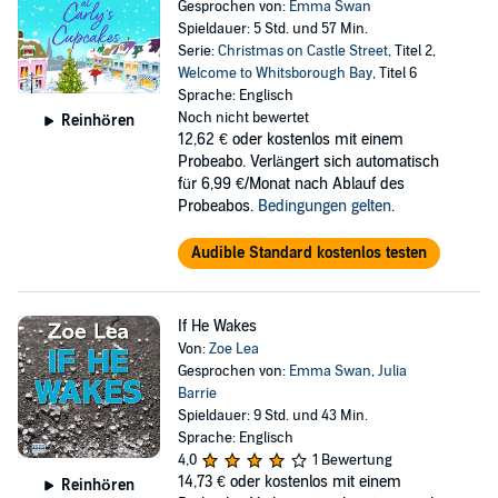
Gesprochen von:
Emma Swan
Spieldauer: 5 Std. und 57 Min.
Serie:
Christmas on Castle Street
, Titel 2,
Welcome to Whitsborough Bay
, Titel 6
Sprache: Englisch
Noch nicht bewertet
Reinhören
12,62 €
oder kostenlos mit einem
Probeabo. Verlängert sich automatisch
für 6,99 €/Monat nach Ablauf des
Probeabos.
Bedingungen gelten
.
Audible Standard kostenlos testen
If He Wakes
Von:
Zoe Lea
Gesprochen von:
Emma Swan
,
Julia
Barrie
Spieldauer: 9 Std. und 43 Min.
Sprache: Englisch
4,0
1 Bewertung
14,73 €
oder kostenlos mit einem
Reinhören