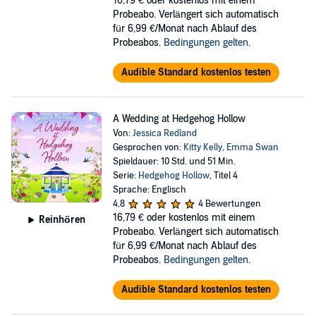
16,79 €
oder kostenlos mit einem
Probeabo. Verlängert sich automatisch
für 6,99 €/Monat nach Ablauf des
Probeabos.
Bedingungen gelten
.
Audible Standard kostenlos testen
A Wedding at Hedgehog Hollow
Von:
Jessica Redland
Gesprochen von:
Kitty Kelly
,
Emma Swan
Spieldauer: 10 Std. und 51 Min.
Serie:
Hedgehog Hollow
, Titel 4
Sprache: Englisch
4,8
4 Bewertungen
16,79 €
oder kostenlos mit einem
Reinhören
Probeabo. Verlängert sich automatisch
für 6,99 €/Monat nach Ablauf des
Probeabos.
Bedingungen gelten
.
Audible Standard kostenlos testen