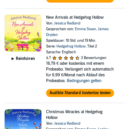
New Arrivals at Hedgehog Hollow
Von:
Jessica Redland
Gesprochen von:
Emma Swan
,
James
Dryden
Spieldauer: 10 Std. und 19 Min.
Serie:
Hedgehog Hollow
, Titel 2
Sprache: Englisch
4,7
3 Bewertungen
Reinhören
16,79 €
oder kostenlos mit einem
Probeabo. Verlängert sich automatisch
für 6,99 €/Monat nach Ablauf des
Probeabos.
Bedingungen gelten
.
Audible Standard kostenlos testen
Christmas Miracles at Hedgehog
Hollow
Von:
Jessica Redland