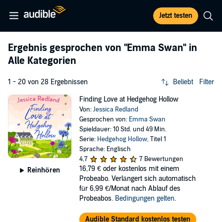
Jetzt testen
Ergebnis gesprochen von
"Emma Swan"
in
Alle Kategorien
1 - 20 von 28 Ergebnissen
Beliebt
Filter
Finding Love at Hedgehog Hollow
Von:
Jessica Redland
Gesprochen von:
Emma Swan
Spieldauer: 10 Std. und 49 Min.
Serie:
Hedgehog Hollow
, Titel 1
Sprache: Englisch
4,7
7 Bewertungen
16,79 €
oder kostenlos mit einem
Reinhören
Probeabo. Verlängert sich automatisch
für 6,99 €/Monat nach Ablauf des
Probeabos.
Bedingungen gelten
.
Audible Standard kostenlos testen