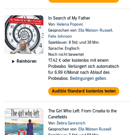
In Search of My Father
Von:
Helena Popovic
Gesprochen von:
Ella Watson-Russell
,
Felix Johnson
Spieldauer: 8 Std. und 38 Min.
Sprache: Englisch
Noch nicht bewertet
17,42 €
oder kostenlos mit einem
Reinhören
Probeabo. Verlängert sich automatisch
für 6,99 €/Monat nach Ablauf des
Probeabos.
Bedingungen gelten
.
Audible Standard kostenlos testen
The Girl Who Left: From Croatia to the
Canefields
Von:
Debra Gavranich
Gesprochen von:
Ella Watson Russell