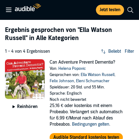
Jetzt testen
Ergebnis gesprochen von
"Ella Watson
Russell"
in Alle Kategorien
1 - 4 von 4 Ergebnissen
Beliebt
Filter
Can Adventure Prevent Dementia?
Von:
Helena Popovic
Gesprochen von:
Ella Watson Russell
,
Felix Johnson
,
Eleni Schumacher
Spieldauer: 20 Std. und 55 Min.
Sprache: Englisch
Noch nicht bewertet
25,16 €
oder kostenlos mit einem
Reinhören
Probeabo. Verlängert sich automatisch
für 6,99 €/Monat nach Ablauf des
Probeabos.
Bedingungen gelten
.
Audible Standard kostenlos testen