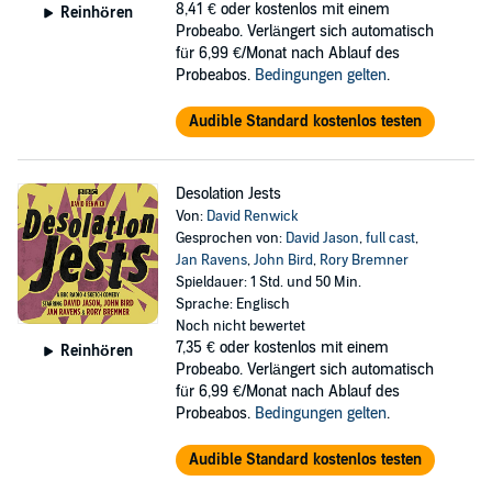
8,41 €
oder kostenlos mit einem
Reinhören
Probeabo. Verlängert sich automatisch
für 6,99 €/Monat nach Ablauf des
Probeabos.
Bedingungen gelten
.
Audible Standard kostenlos testen
Desolation Jests
Von:
David Renwick
Gesprochen von:
David Jason
,
full cast
,
Jan Ravens
,
John Bird
,
Rory Bremner
Spieldauer: 1 Std. und 50 Min.
Sprache: Englisch
Noch nicht bewertet
7,35 €
oder kostenlos mit einem
Reinhören
Probeabo. Verlängert sich automatisch
für 6,99 €/Monat nach Ablauf des
Probeabos.
Bedingungen gelten
.
Audible Standard kostenlos testen