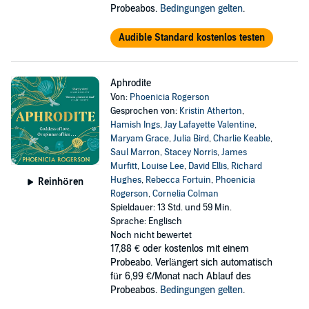
Probeabos.
Bedingungen gelten
.
Audible Standard kostenlos testen
Aphrodite
Von:
Phoenicia Rogerson
Gesprochen von:
Kristin Atherton
,
Hamish Ings
,
Jay Lafayette Valentine
,
Maryam Grace
,
Julia Bird
,
Charlie Keable
,
Saul Marron
,
Stacey Norris
,
James
Murfitt
,
Louise Lee
,
David Ellis
,
Richard
Hughes
,
Rebecca Fortuin
,
Phoenicia
Reinhören
Rogerson
,
Cornelia Colman
Spieldauer: 13 Std. und 59 Min.
Sprache: Englisch
Noch nicht bewertet
17,88 €
oder kostenlos mit einem
Probeabo. Verlängert sich automatisch
für 6,99 €/Monat nach Ablauf des
Probeabos.
Bedingungen gelten
.