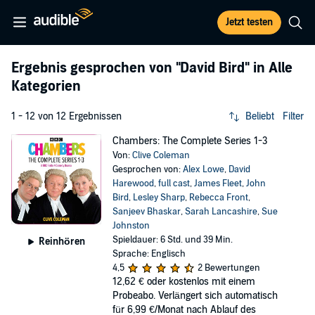
Jetzt testen
Ergebnis gesprochen von
"David Bird"
in Alle
Kategorien
1 - 12 von 12 Ergebnissen
Beliebt
Filter
Chambers: The Complete Series 1-3
Von:
Clive Coleman
Gesprochen von:
Alex Lowe
,
David
Harewood
,
full cast
,
James Fleet
,
John
Bird
,
Lesley Sharp
,
Rebecca Front
,
Sanjeev Bhaskar
,
Sarah Lancashire
,
Sue
Johnston
Spieldauer: 6 Std. und 39 Min.
Reinhören
Sprache: Englisch
4,5
2 Bewertungen
12,62 €
oder kostenlos mit einem
Probeabo. Verlängert sich automatisch
für 6,99 €/Monat nach Ablauf des