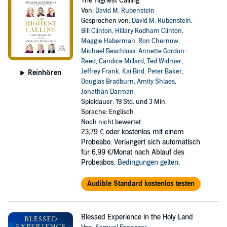
The Highest Calling
Von:
David M. Rubenstein
Gesprochen von:
David M. Rubenstein
,
Bill Clinton
,
Hillary Rodham Clinton
,
Maggie Haberman
,
Ron Chernow
,
Michael Beschloss
,
Annette Gordon-
Reed
,
Candice Millard
,
Ted Widmer
,
Jeffrey Frank
,
Kai Bird
,
Peter Baker
,
Reinhören
Douglas Bradburn
,
Amity Shlaes
,
Jonathan Darman
Spieldauer: 19 Std. und 3 Min.
Sprache: Englisch
Noch nicht bewertet
23,79 €
oder kostenlos mit einem
Probeabo. Verlängert sich automatisch
für 6,99 €/Monat nach Ablauf des
Probeabos.
Bedingungen gelten
.
Audible Standard kostenlos testen
Blessed Experience in the Holy Land