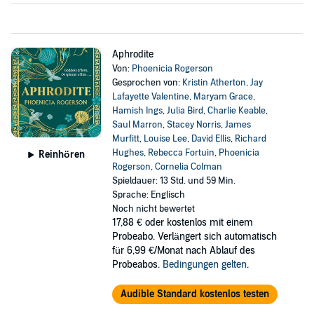
Aphrodite
Von:
Phoenicia Rogerson
Gesprochen von:
Kristin Atherton
,
Jay
Lafayette Valentine
,
Maryam Grace
,
Hamish Ings
,
Julia Bird
,
Charlie Keable
,
Saul Marron
,
Stacey Norris
,
James
Murfitt
,
Louise Lee
,
David Ellis
,
Richard
Hughes
,
Rebecca Fortuin
,
Phoenicia
Reinhören
Rogerson
,
Cornelia Colman
Spieldauer: 13 Std. und 59 Min.
Sprache: Englisch
Noch nicht bewertet
17,88 €
oder kostenlos mit einem
Probeabo. Verlängert sich automatisch
für 6,99 €/Monat nach Ablauf des
Probeabos.
Bedingungen gelten
.
Audible Standard kostenlos testen