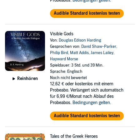
Probeabos.
Bedingungen gelten
.
Audible Standard kostenlos testen
Visible Gods
Von:
Douglas Edison Harding
Gesprochen von:
David Shaw-Parker
,
Philip Bird
,
Matt Addis
,
James Lailey
,
Hayward Morse
Spieldauer: 3 Std. und 39 Min.
Sprache: Englisch
Noch nicht bewertet
Reinhören
12,62 €
oder kostenlos mit einem
Probeabo. Verlängert sich automatisch
für 6,99 €/Monat nach Ablauf des
Probeabos.
Bedingungen gelten
.
Audible Standard kostenlos testen
Tales of the Greek Heroes