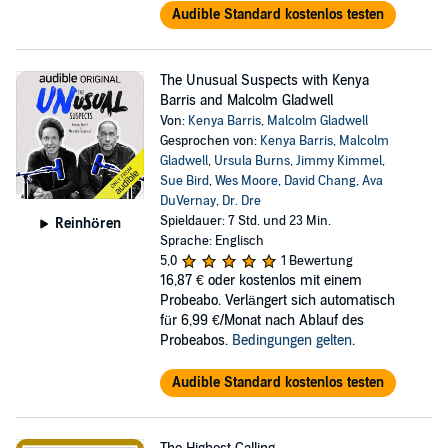
Audible Standard kostenlos testen
The Unusual Suspects with Kenya
Barris and Malcolm Gladwell
Von:
Kenya Barris
,
Malcolm Gladwell
Gesprochen von:
Kenya Barris
,
Malcolm
Gladwell
,
Ursula Burns
,
Jimmy Kimmel
,
Sue Bird
,
Wes Moore
,
David Chang
,
Ava
DuVernay
,
Dr. Dre
Spieldauer: 7 Std. und 23 Min.
Reinhören
Sprache: Englisch
5,0
1 Bewertung
16,87 €
oder kostenlos mit einem
Probeabo. Verlängert sich automatisch
für 6,99 €/Monat nach Ablauf des
Probeabos.
Bedingungen gelten
.
Audible Standard kostenlos testen