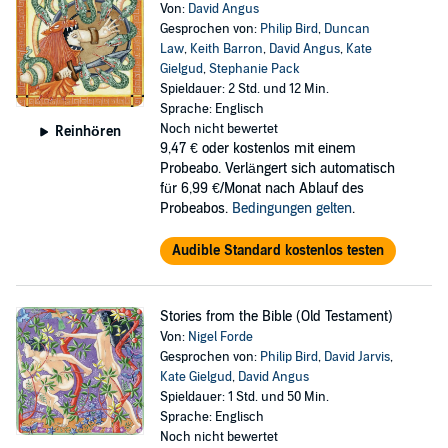
Von:
David Angus
Gesprochen von:
Philip Bird
,
Duncan
Law
,
Keith Barron
,
David Angus
,
Kate
Gielgud
,
Stephanie Pack
Spieldauer: 2 Std. und 12 Min.
Sprache: Englisch
Noch nicht bewertet
Reinhören
9,47 €
oder kostenlos mit einem
Probeabo. Verlängert sich automatisch
für 6,99 €/Monat nach Ablauf des
Probeabos.
Bedingungen gelten
.
Audible Standard kostenlos testen
Stories from the Bible (Old Testament)
Von:
Nigel Forde
Gesprochen von:
Philip Bird
,
David Jarvis
,
Kate Gielgud
,
David Angus
Spieldauer: 1 Std. und 50 Min.
Sprache: Englisch
Noch nicht bewertet