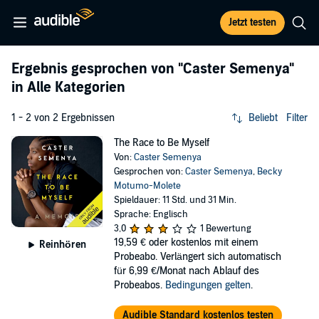
Jetzt testen
Ergebnis gesprochen von
"Caster Semenya"
in Alle Kategorien
1 - 2 von 2 Ergebnissen
Beliebt
Filter
The Race to Be Myself
Von:
Caster Semenya
Gesprochen von:
Caster Semenya
,
Becky
Motumo-Molete
Spieldauer: 11 Std. und 31 Min.
Sprache: Englisch
3,0
1 Bewertung
19,59 €
oder kostenlos mit einem
Reinhören
Probeabo. Verlängert sich automatisch
für 6,99 €/Monat nach Ablauf des
Probeabos.
Bedingungen gelten
.
Audible Standard kostenlos testen