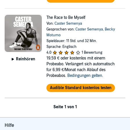
The Race to Be Myself
Von:
Caster Semenya
Gesprochen von:
Caster Semenya
,
Becky
Motumo
Spieldauer: 11 Std. und 32 Min.
Sprache: Englisch
4,0
1 Bewertung
19,59 €
oder kostenlos mit einem
Reinhören
Probeabo. Verlängert sich automatisch
für 6,99 €/Monat nach Ablauf des
Probeabos.
Bedingungen gelten
.
Audible Standard kostenlos testen
Seite 1 von 1
Hilfe