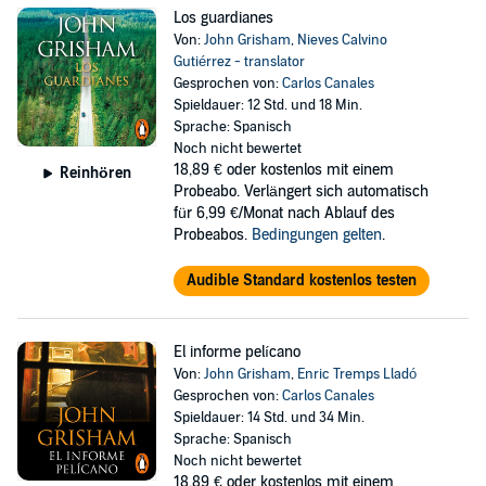
Los guardianes
Von:
John Grisham
,
Nieves Calvino
Gutiérrez - translator
Gesprochen von:
Carlos Canales
Spieldauer: 12 Std. und 18 Min.
Sprache: Spanisch
Noch nicht bewertet
18,89 €
oder kostenlos mit einem
Reinhören
Probeabo. Verlängert sich automatisch
für 6,99 €/Monat nach Ablauf des
Probeabos.
Bedingungen gelten
.
Audible Standard kostenlos testen
El informe pelícano
Von:
John Grisham
,
Enric Tremps Lladó
Gesprochen von:
Carlos Canales
Spieldauer: 14 Std. und 34 Min.
Sprache: Spanisch
Noch nicht bewertet
18,89 €
oder kostenlos mit einem