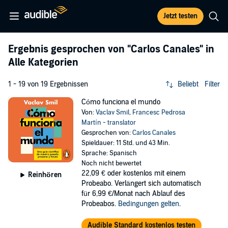
Jetzt testen
Ergebnis gesprochen von
"Carlos Canales"
in
Alle Kategorien
1 - 19 von 19 Ergebnissen
Beliebt
Filter
Cómo funciona el mundo
Von:
Vaclav Smil
,
Francesc Pedrosa
Martín - translator
Gesprochen von:
Carlos Canales
Spieldauer: 11 Std. und 43 Min.
Sprache: Spanisch
Noch nicht bewertet
22,09 €
oder kostenlos mit einem
Reinhören
Probeabo. Verlängert sich automatisch
für 6,99 €/Monat nach Ablauf des
Probeabos.
Bedingungen gelten
.
Audible Standard kostenlos testen