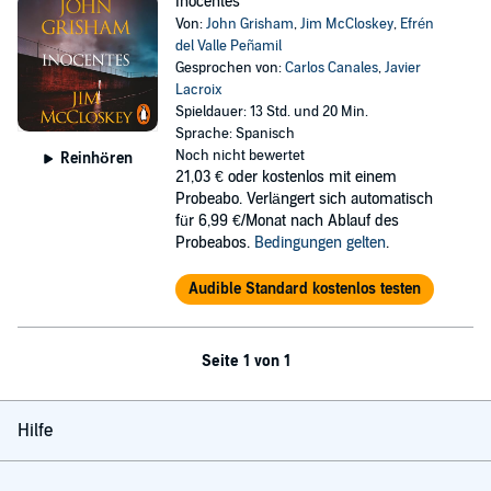
Inocentes
Von:
John Grisham
,
Jim McCloskey
,
Efrén
del Valle Peñamil
Gesprochen von:
Carlos Canales
,
Javier
Lacroix
Spieldauer: 13 Std. und 20 Min.
Sprache: Spanisch
Noch nicht bewertet
Reinhören
21,03 €
oder kostenlos mit einem
Probeabo. Verlängert sich automatisch
für 6,99 €/Monat nach Ablauf des
Probeabos.
Bedingungen gelten
.
Audible Standard kostenlos testen
Seite 1 von 1
Hilfe