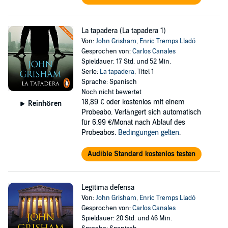
La tapadera (La tapadera 1)
Von:
John Grisham
,
Enric Tremps Lladó
Gesprochen von:
Carlos Canales
Spieldauer: 17 Std. und 52 Min.
Serie:
La tapadera
, Titel 1
Sprache: Spanisch
Noch nicht bewertet
18,89 €
oder kostenlos mit einem
Reinhören
Probeabo. Verlängert sich automatisch
für 6,99 €/Monat nach Ablauf des
Probeabos.
Bedingungen gelten
.
Audible Standard kostenlos testen
Legítima defensa
Von:
John Grisham
,
Enric Tremps Lladó
Gesprochen von:
Carlos Canales
Spieldauer: 20 Std. und 46 Min.