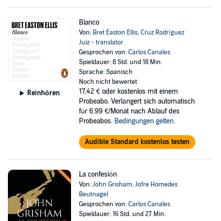
Blanco
Von:
Bret Easton Ellis
,
Cruz Rodríguez
Juiz - translator
Gesprochen von:
Carlos Canales
Spieldauer: 8 Std. und 18 Min.
Sprache: Spanisch
Noch nicht bewertet
17,42 €
oder kostenlos mit einem
Reinhören
Probeabo. Verlängert sich automatisch
für 6,99 €/Monat nach Ablauf des
Probeabos.
Bedingungen gelten
.
Audible Standard kostenlos testen
La confesión
Von:
John Grisham
,
Jofre Homedes
Beutnagel
Gesprochen von:
Carlos Canales
Spieldauer: 16 Std. und 27 Min.