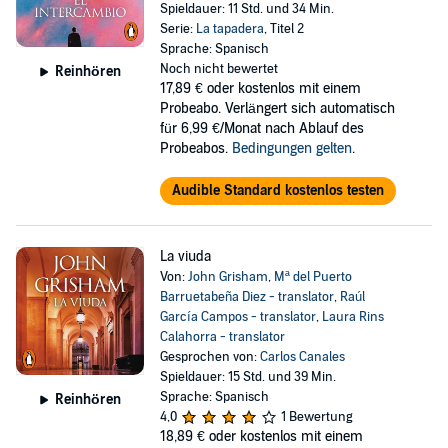
Spieldauer: 11 Std. und 34 Min.
Serie:
La tapadera
, Titel 2
Sprache: Spanisch
Noch nicht bewertet
Reinhören
17,89 €
oder kostenlos mit einem
Probeabo. Verlängert sich automatisch
für 6,99 €/Monat nach Ablauf des
Probeabos.
Bedingungen gelten
.
Audible Standard kostenlos testen
La viuda
Von:
John Grisham
,
Mª del Puerto
Barruetabeña Diez - translator
,
Raúl
García Campos - translator
,
Laura Rins
Calahorra - translator
Gesprochen von:
Carlos Canales
Spieldauer: 15 Std. und 39 Min.
Sprache: Spanisch
Reinhören
4,0
1 Bewertung
18,89 €
oder kostenlos mit einem