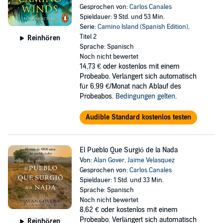
Gesprochen von:
Carlos Canales
Spieldauer: 9 Std. und 53 Min.
Serie:
Camino Island (Spanish Edition)
,
Titel 2
Reinhören
Sprache: Spanisch
Noch nicht bewertet
14,73 €
oder kostenlos mit einem
Probeabo. Verlängert sich automatisch
für 6,99 €/Monat nach Ablauf des
Probeabos.
Bedingungen gelten
.
Audible Standard kostenlos testen
El Pueblo Que Surgió de la Nada
Von:
Alan Gover
,
Jaime Velasquez
Gesprochen von:
Carlos Canales
Spieldauer: 1 Std. und 33 Min.
Sprache: Spanisch
Noch nicht bewertet
8,62 €
oder kostenlos mit einem
Probeabo. Verlängert sich automatisch
Reinhören