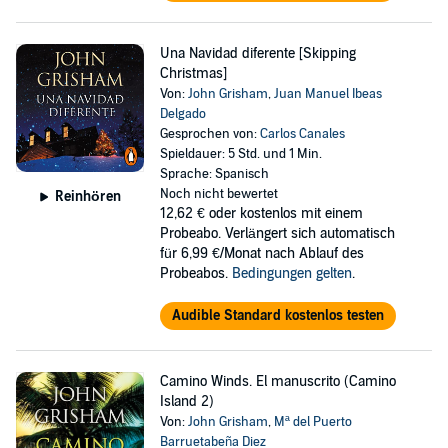
Una Navidad diferente [Skipping
Christmas]
Von:
John Grisham
,
Juan Manuel Ibeas
Delgado
Gesprochen von:
Carlos Canales
Spieldauer: 5 Std. und 1 Min.
Sprache: Spanisch
Noch nicht bewertet
Reinhören
12,62 €
oder kostenlos mit einem
Probeabo. Verlängert sich automatisch
für 6,99 €/Monat nach Ablauf des
Probeabos.
Bedingungen gelten
.
Audible Standard kostenlos testen
Camino Winds. El manuscrito (Camino
Island 2)
Von:
John Grisham
,
Mª del Puerto
Barruetabeña Diez