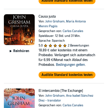
Audible Standard kostenlos testen
Causa justa
Von:
John Grisham
,
María Antonia
Menini Pagès
Gesprochen von:
Carlos Canales
Spieldauer: 12 Std. und 31 Min.
Sprache: Spanisch
5,0
2 Bewertungen
18,89 €
oder kostenlos mit einem
Reinhören
Probeabo. Verlängert sich automatisch
für 6,99 €/Monat nach Ablauf des
Probeabos.
Bedingungen gelten
.
Audible Standard kostenlos testen
El intercambio [The Exchange]
Von:
John Grisham
,
Ana Isabel Sánchez
Díez - translator
Gesprochen von:
Carlos Canales