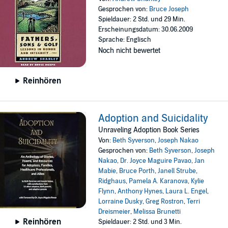
Gesprochen von:
Bruce Joseph
Spieldauer: 2 Std. und 29 Min.
Erscheinungsdatum: 30.06.2009
Sprache: Englisch
Noch nicht bewertet
Reinhören
Adoption and Suicidality
Unraveling Adoption Book Series
Von:
Beth Syverson
,
Joseph Nakao
Gesprochen von:
Beth Syverson
,
Joseph
Nakao
,
Dr. Joyce Maguire Pavao
,
Jan
Mabie
,
Bruce Porth
,
Janell Strube
,
Ridghaus
,
Pamela A. Karanova
,
Kylie
Flynn
,
Anthony Hynes
,
Laura L. Engel
,
Lorraine Dusky
,
Greg Rostron
,
Terri
Dreismeier
,
Melissa Brunetti
Reinhören
Spieldauer: 2 Std. und 3 Min.