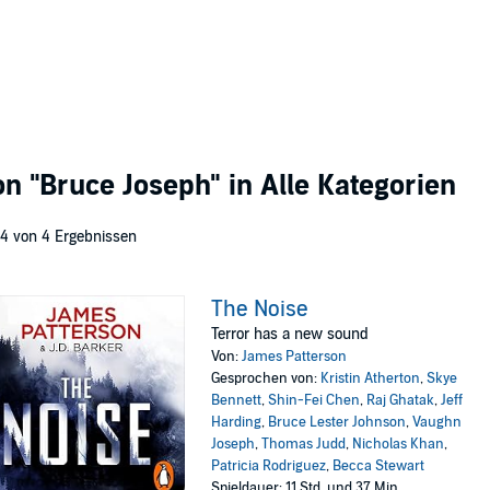
von
"Bruce Joseph"
in Alle Kategorien
 4 von 4 Ergebnissen
The Noise
Terror has a new sound
Von:
James Patterson
Gesprochen von:
Kristin Atherton
,
Skye
Bennett
,
Shin-Fei Chen
,
Raj Ghatak
,
Jeff
Harding
,
Bruce Lester Johnson
,
Vaughn
Joseph
,
Thomas Judd
,
Nicholas Khan
,
Patricia Rodriguez
,
Becca Stewart
Spieldauer: 11 Std. und 37 Min.