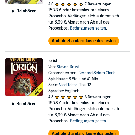
4,6
7 Bewertungen
15,78 €
oder kostenlos mit einem
Reinhören
Probeabo. Verlängert sich automatisch
für 6,99 €/Monat nach Ablauf des
Probeabos.
Bedingungen gelten
.
Audible Standard kostenlos testen
Iorich
Von:
Steven Brust
Gesprochen von:
Bernard Setaro Clark
Spieldauer: 8 Std. und 41 Min.
Serie:
Vlad Taltos
, Titel 12
Sprache: Englisch
4,8
6 Bewertungen
15,78 €
oder kostenlos mit einem
Reinhören
Probeabo. Verlängert sich automatisch
für 6,99 €/Monat nach Ablauf des
Probeabos.
Bedingungen gelten
.
Audible Standard kostenlos testen