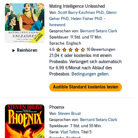
Mating Intelligence Unleashed
Von:
Scott Barry Kaufman PhD.
,
Glenn
Geher PhD.
,
Helen Fisher PhD. -
foreword
Gesprochen von:
Bernard Setaro Clark
Spieldauer: 11 Std. und 17 Min.
Sprache: Englisch
4,6
10 Bewertungen
Reinhören
21,04 €
oder kostenlos mit einem
Probeabo. Verlängert sich automatisch
für 6,99 €/Monat nach Ablauf des
Probeabos.
Bedingungen gelten
.
Audible Standard kostenlos testen
Phoenix
Von:
Steven Brust
Gesprochen von:
Bernard Setaro Clark
Spieldauer: 7 Std. und 55 Min.
Serie:
Vlad Taltos
, Titel 5