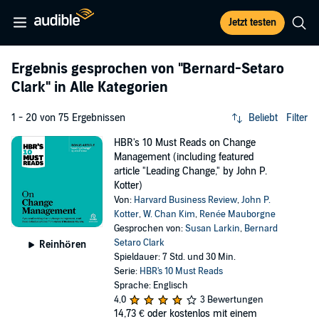
Jetzt testen
Ergebnis gesprochen von
"Bernard-Setaro
Clark"
in Alle Kategorien
1 - 20 von 75 Ergebnissen
Beliebt
Filter
HBR's 10 Must Reads on Change
Management (including featured
article "Leading Change," by John P.
Kotter)
Von:
Harvard Business Review
,
John P.
Kotter
,
W. Chan Kim
,
Renée Mauborgne
Gesprochen von:
Susan Larkin
,
Bernard
Setaro Clark
Reinhören
Spieldauer: 7 Std. und 30 Min.
Serie:
HBR's 10 Must Reads
Sprache: Englisch
4,0
3 Bewertungen
14,73 €
oder kostenlos mit einem