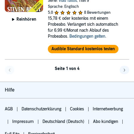
Serie:
Vlad Taltos
, Titel 9
Sprache: Englisch
5,0
8 Bewertungen
15,78 €
oder kostenlos mit einem
Reinhören
Probeabo. Verlängert sich automatisch
für 6,99 €/Monat nach Ablauf des
Probeabos.
Bedingungen gelten
.
Audible Standard kostenlos testen
Seite 1 von 4
Eine Seite zurück
Eine 
Hilfe
AGB
Datenschutzerklärung
Cookies
Internetwerbung
Impressum
Deutschland (Deutsch)
Abo kündigen