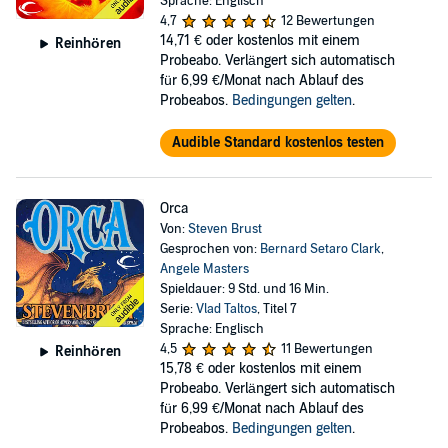
Sprache: Englisch
4,7
12 Bewertungen
14,71 €
oder kostenlos mit einem
Reinhören
Probeabo. Verlängert sich automatisch
für 6,99 €/Monat nach Ablauf des
Probeabos.
Bedingungen gelten
.
Audible Standard kostenlos testen
Orca
Von:
Steven Brust
Gesprochen von:
Bernard Setaro Clark
,
Angele Masters
Spieldauer: 9 Std. und 16 Min.
Serie:
Vlad Taltos
, Titel 7
Sprache: Englisch
4,5
11 Bewertungen
Reinhören
15,78 €
oder kostenlos mit einem
Probeabo. Verlängert sich automatisch
für 6,99 €/Monat nach Ablauf des
Probeabos.
Bedingungen gelten
.