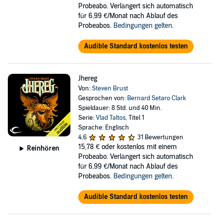
Probeabo. Verlängert sich automatisch
für 6,99 €/Monat nach Ablauf des
Probeabos.
Bedingungen gelten
.
Audible Standard kostenlos testen
Jhereg
Von:
Steven Brust
Gesprochen von:
Bernard Setaro Clark
Spieldauer: 8 Std. und 40 Min.
Serie:
Vlad Taltos
, Titel 1
Sprache: Englisch
4,6
31 Bewertungen
15,78 €
oder kostenlos mit einem
Reinhören
Probeabo. Verlängert sich automatisch
für 6,99 €/Monat nach Ablauf des
Probeabos.
Bedingungen gelten
.
Audible Standard kostenlos testen