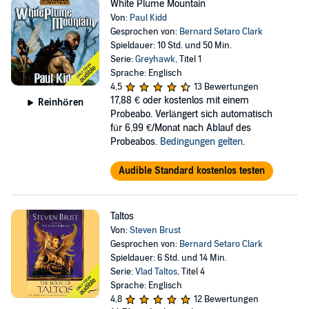
White Plume Mountain
Von:
Paul Kidd
Gesprochen von:
Bernard Setaro Clark
Spieldauer: 10 Std. und 50 Min.
Serie:
Greyhawk
, Titel 1
Sprache: Englisch
4,5
13 Bewertungen
17,88 €
oder kostenlos mit einem
Reinhören
Probeabo. Verlängert sich automatisch
für 6,99 €/Monat nach Ablauf des
Probeabos.
Bedingungen gelten
.
Audible Standard kostenlos testen
Taltos
Von:
Steven Brust
Gesprochen von:
Bernard Setaro Clark
Spieldauer: 6 Std. und 14 Min.
Serie:
Vlad Taltos
, Titel 4
Sprache: Englisch
4,8
12 Bewertungen