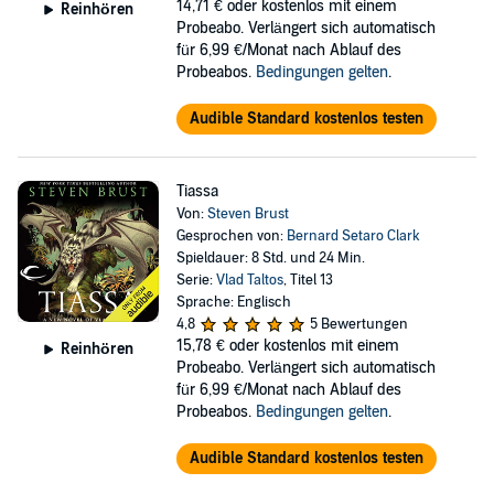
14,71 €
oder kostenlos mit einem
Reinhören
Probeabo. Verlängert sich automatisch
für 6,99 €/Monat nach Ablauf des
Probeabos.
Bedingungen gelten
.
Audible Standard kostenlos testen
Tiassa
Von:
Steven Brust
Gesprochen von:
Bernard Setaro Clark
Spieldauer: 8 Std. und 24 Min.
Serie:
Vlad Taltos
, Titel 13
Sprache: Englisch
4,8
5 Bewertungen
15,78 €
oder kostenlos mit einem
Reinhören
Probeabo. Verlängert sich automatisch
für 6,99 €/Monat nach Ablauf des
Probeabos.
Bedingungen gelten
.
Audible Standard kostenlos testen