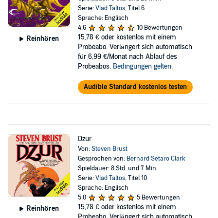
Serie:
Vlad Taltos
, Titel 6
Sprache: Englisch
4,6
10 Bewertungen
15,78 €
oder kostenlos mit einem
Reinhören
Probeabo. Verlängert sich automatisch
für 6,99 €/Monat nach Ablauf des
Probeabos.
Bedingungen gelten
.
Audible Standard kostenlos testen
Dzur
Von:
Steven Brust
Gesprochen von:
Bernard Setaro Clark
Spieldauer: 8 Std. und 7 Min.
Serie:
Vlad Taltos
, Titel 10
Sprache: Englisch
5,0
5 Bewertungen
15,78 €
oder kostenlos mit einem
Reinhören
Probeabo. Verlängert sich automatisch