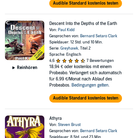
Audible Standard kostenlos testen
Descent Into the Depths of the Earth
Von:
Paul Kidd
Gesprochen von:
Bernard Setaro Clark
Spieldauer: 12 Std. und 10 Min.
Serie:
Greyhawk
, Titel 2
Sprache: Englisch
4,6
7 Bewertungen
18,94 €
oder kostenlos mit einem
Reinhören
Probeabo. Verlängert sich automatisch
für 6,99 €/Monat nach Ablauf des
Probeabos.
Bedingungen gelten
.
Audible Standard kostenlos testen
Athyra
Von:
Steven Brust
Gesprochen von:
Bernard Setaro Clark
Spieldauer: 8 Std. und 23 Min.