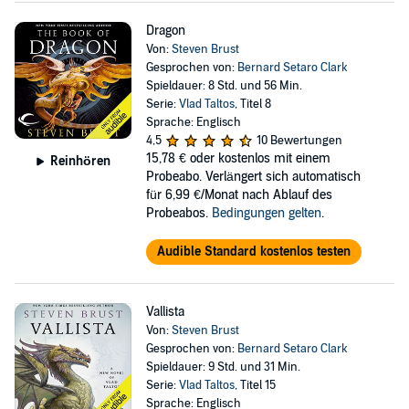
Dragon
Von:
Steven Brust
Gesprochen von:
Bernard Setaro Clark
Spieldauer: 8 Std. und 56 Min.
Serie:
Vlad Taltos
, Titel 8
Sprache: Englisch
4,5
10 Bewertungen
15,78 €
oder kostenlos mit einem
Reinhören
Probeabo. Verlängert sich automatisch
für 6,99 €/Monat nach Ablauf des
Probeabos.
Bedingungen gelten
.
Audible Standard kostenlos testen
Vallista
Von:
Steven Brust
Gesprochen von:
Bernard Setaro Clark
Spieldauer: 9 Std. und 31 Min.
Serie:
Vlad Taltos
, Titel 15
Sprache: Englisch