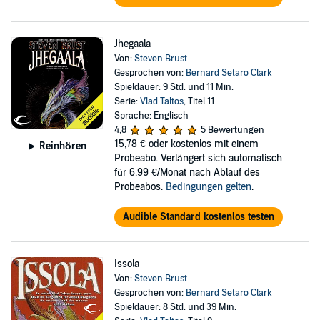
Jhegaala
Von:
Steven Brust
Gesprochen von:
Bernard Setaro Clark
Spieldauer: 9 Std. und 11 Min.
Serie:
Vlad Taltos
, Titel 11
Sprache: Englisch
4,8
5 Bewertungen
15,78 €
oder kostenlos mit einem
Reinhören
Probeabo. Verlängert sich automatisch
für 6,99 €/Monat nach Ablauf des
Probeabos.
Bedingungen gelten
.
Audible Standard kostenlos testen
Issola
Von:
Steven Brust
Gesprochen von:
Bernard Setaro Clark
Spieldauer: 8 Std. und 39 Min.