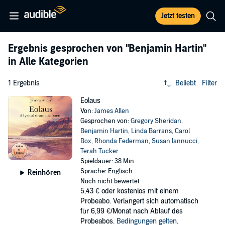
Jetzt testen
Ergebnis gesprochen von
"Benjamin Hartin"
in Alle Kategorien
1 Ergebnis
Beliebt
Filter
Eolaus
Von:
James Allen
Gesprochen von:
Gregory Sheridan
,
Benjamin Hartin
,
Linda Barrans
,
Carol
Box
,
Rhonda Federman
,
Susan Iannucci
,
Terah Tucker
Spieldauer: 38 Min.
Sprache: Englisch
Reinhören
Noch nicht bewertet
5,43 €
oder kostenlos mit einem
Probeabo. Verlängert sich automatisch
für 6,99 €/Monat nach Ablauf des
Probeabos.
Bedingungen gelten
.