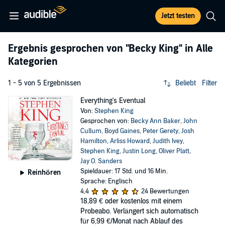
Jetzt testen
Ergebnis gesprochen von
"Becky King"
in Alle
Kategorien
1 - 5 von 5 Ergebnissen
Beliebt
Filter
Everything's Eventual
Von:
Stephen King
Gesprochen von:
Becky Ann Baker
,
John
Cullum
,
Boyd Gaines
,
Peter Gerety
,
Josh
Hamilton
,
Arliss Howard
,
Judith Ivey
,
Stephen King
,
Justin Long
,
Oliver Platt
,
Jay O. Sanders
Spieldauer: 17 Std. und 16 Min.
Reinhören
Sprache: Englisch
4,4
24 Bewertungen
18,89 €
oder kostenlos mit einem
Probeabo. Verlängert sich automatisch
für 6,99 €/Monat nach Ablauf des