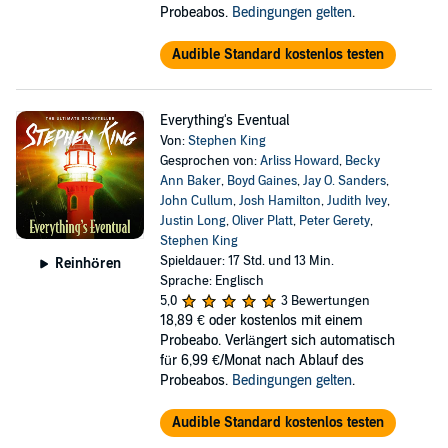
Probeabos.
Bedingungen gelten
.
Audible Standard kostenlos testen
Everything's Eventual
Von:
Stephen King
Gesprochen von:
Arliss Howard
,
Becky
Ann Baker
,
Boyd Gaines
,
Jay O. Sanders
,
John Cullum
,
Josh Hamilton
,
Judith Ivey
,
Justin Long
,
Oliver Platt
,
Peter Gerety
,
Stephen King
Spieldauer: 17 Std. und 13 Min.
Reinhören
Sprache: Englisch
5,0
3 Bewertungen
18,89 €
oder kostenlos mit einem
Probeabo. Verlängert sich automatisch
für 6,99 €/Monat nach Ablauf des
Probeabos.
Bedingungen gelten
.
Audible Standard kostenlos testen