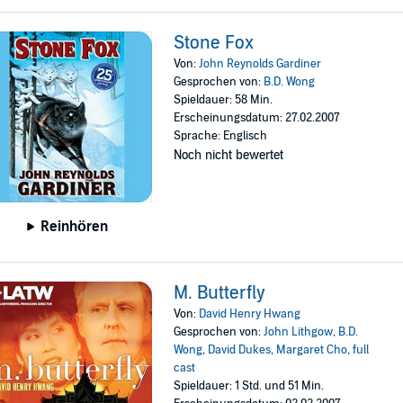
Stone Fox
Von:
John Reynolds Gardiner
Gesprochen von:
B.D. Wong
Spieldauer: 58 Min.
Erscheinungsdatum: 27.02.2007
Sprache: Englisch
Noch nicht bewertet
Reinhören
M. Butterfly
Von:
David Henry Hwang
Gesprochen von:
John Lithgow
,
B.D.
Wong
,
David Dukes
,
Margaret Cho
,
full
cast
Spieldauer: 1 Std. und 51 Min.