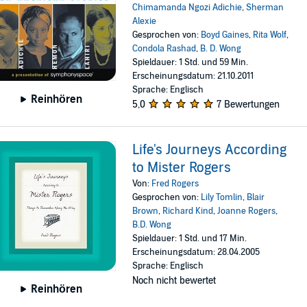
Chimamanda Ngozi Adichie
,
Sherman
Alexie
Gesprochen von:
Boyd Gaines
,
Rita Wolf
,
Condola Rashad
,
B. D. Wong
Spieldauer: 1 Std. und 59 Min.
Erscheinungsdatum: 21.10.2011
Sprache: Englisch
Reinhören
5,0
7 Bewertungen
Life's Journeys According
to Mister Rogers
Von:
Fred Rogers
Gesprochen von:
Lily Tomlin
,
Blair
Brown
,
Richard Kind
,
Joanne Rogers
,
B.D. Wong
Spieldauer: 1 Std. und 17 Min.
Erscheinungsdatum: 28.04.2005
Sprache: Englisch
Noch nicht bewertet
Reinhören