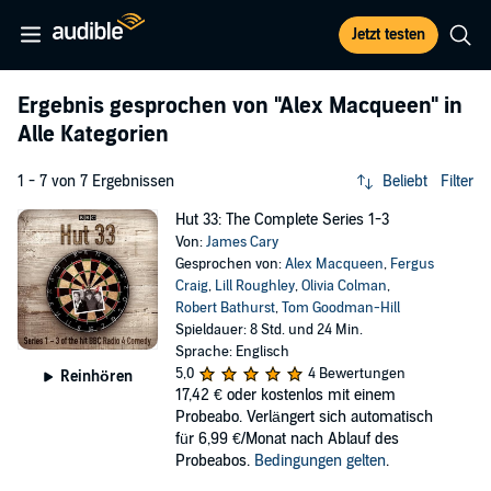
Jetzt testen
Ergebnis gesprochen von
"Alex Macqueen"
in
Alle Kategorien
1 - 7 von 7 Ergebnissen
Beliebt
Filter
Hut 33: The Complete Series 1-3
Von:
James Cary
Gesprochen von:
Alex Macqueen
,
Fergus
Craig
,
Lill Roughley
,
Olivia Colman
,
Robert Bathurst
,
Tom Goodman-Hill
Spieldauer: 8 Std. und 24 Min.
Sprache: Englisch
5,0
4 Bewertungen
Reinhören
17,42 €
oder kostenlos mit einem
Probeabo. Verlängert sich automatisch
für 6,99 €/Monat nach Ablauf des
Probeabos.
Bedingungen gelten
.