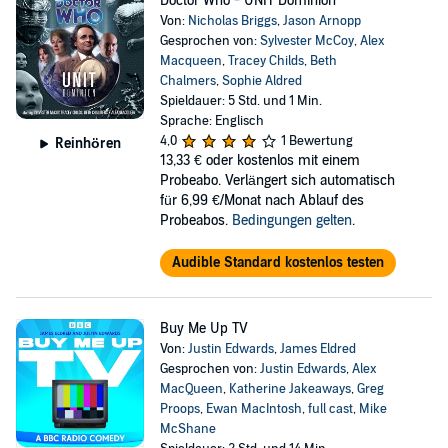
Doctor Who - UNIT Dominion
Von:
Nicholas Briggs
,
Jason Arnopp
Gesprochen von:
Sylvester McCoy
,
Alex
Macqueen
,
Tracey Childs
,
Beth
Chalmers
,
Sophie Aldred
Spieldauer: 5 Std. und 1 Min.
Sprache: Englisch
4,0
1 Bewertung
Reinhören
13,33 €
oder kostenlos mit einem
Probeabo. Verlängert sich automatisch
für 6,99 €/Monat nach Ablauf des
Probeabos.
Bedingungen gelten
.
Audible Standard kostenlos testen
Buy Me Up TV
Von:
Justin Edwards
,
James Eldred
Gesprochen von:
Justin Edwards
,
Alex
MacQueen
,
Katherine Jakeaways
,
Greg
Proops
,
Ewan MacIntosh
,
full cast
,
Mike
McShane