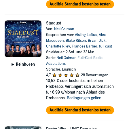
Audible Standard kostenlos testen
Stardust
Von:
Neil Gaiman
Gesprochen von:
Aisling Loftus
,
Alex
Macqueen
,
Blake Ritson
,
Bryan Dick
,
Charlotte Riley
,
Frances Barber
,
full cast
Spieldauer: 2 Std. und 32 Min.
Serie:
Neil Gaiman Full-Cast Radio
Adaptations
Reinhören
Sprache: Englisch
4,7
28 Bewertungen
10,52 €
oder kostenlos mit einem
Probeabo. Verlängert sich automatisch
für 6,99 €/Monat nach Ablauf des
Probeabos.
Bedingungen gelten
.
Audible Standard kostenlos testen