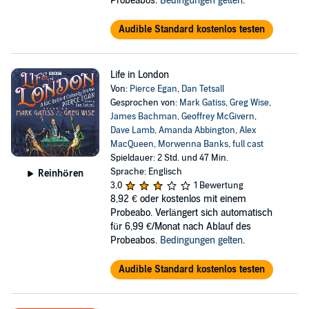
Probeabos.
Bedingungen gelten
.
Audible Standard kostenlos testen
Life in London
Von:
Pierce Egan
,
Dan Tetsall
Gesprochen von:
Mark Gatiss
,
Greg Wise
,
James Bachman
,
Geoffrey McGivern
,
Dave Lamb
,
Amanda Abbington
,
Alex
MacQueen
,
Morwenna Banks
,
full cast
Spieldauer: 2 Std. und 47 Min.
Sprache: Englisch
Reinhören
3,0
1 Bewertung
8,92 €
oder kostenlos mit einem
Probeabo. Verlängert sich automatisch
für 6,99 €/Monat nach Ablauf des
Probeabos.
Bedingungen gelten
.
Audible Standard kostenlos testen