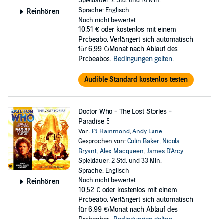
Spieldauer: 2 Std. und 14 Min.
Sprache: Englisch
Reinhören
Noch nicht bewertet
10,51 €
oder kostenlos mit einem
Probeabo. Verlängert sich automatisch
für 6,99 €/Monat nach Ablauf des
Probeabos.
Bedingungen gelten
.
Audible Standard kostenlos testen
Doctor Who - The Lost Stories -
Paradise 5
Von:
PJ Hammond
,
Andy Lane
Gesprochen von:
Colin Baker
,
Nicola
Bryant
,
Alex Macqueen
,
James D'Arcy
Spieldauer: 2 Std. und 33 Min.
Sprache: Englisch
Noch nicht bewertet
Reinhören
10,52 €
oder kostenlos mit einem
Probeabo. Verlängert sich automatisch
für 6,99 €/Monat nach Ablauf des