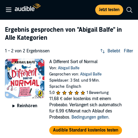
Jetzt testen
Ergebnis gesprochen von
"Abigail Balfe"
in
Alle Kategorien
1 - 2 von 2 Ergebnissen
Beliebt
Filter
A Different Sort of Normal
Von:
Abigail Balfe
Gesprochen von:
Abigail Balfe
Spieldauer: 3 Std. und 9 Min.
Sprache: Englisch
5,0
1 Bewertung
11,68 €
oder kostenlos mit einem
Probeabo. Verlängert sich automatisch
Reinhören
für 6,99 €/Monat nach Ablauf des
Probeabos.
Bedingungen gelten
.
Audible Standard kostenlos testen