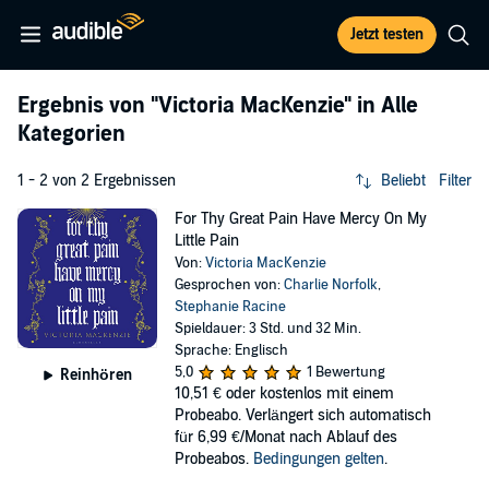
Jetzt testen
Ergebnis von
"Victoria MacKenzie"
in Alle
Kategorien
1 - 2 von 2 Ergebnissen
Beliebt
Filter
For Thy Great Pain Have Mercy On My
Little Pain
Von:
Victoria MacKenzie
Gesprochen von:
Charlie Norfolk
,
Stephanie Racine
Spieldauer: 3 Std. und 32 Min.
Sprache: Englisch
5,0
1 Bewertung
Reinhören
10,51 €
oder kostenlos mit einem
Probeabo. Verlängert sich automatisch
für 6,99 €/Monat nach Ablauf des
Probeabos.
Bedingungen gelten
.