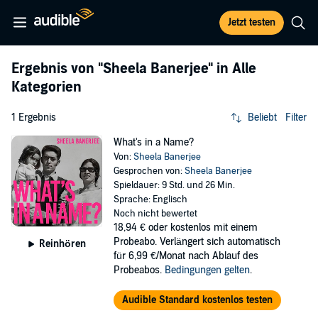
Jetzt testen
Ergebnis von
"Sheela Banerjee"
in Alle
Kategorien
1 Ergebnis
Beliebt
Filter
What's in a Name?
Von:
Sheela Banerjee
Gesprochen von:
Sheela Banerjee
Spieldauer: 9 Std. und 26 Min.
Sprache: Englisch
Noch nicht bewertet
18,94 €
oder kostenlos mit einem
Probeabo. Verlängert sich automatisch
Reinhören
für 6,99 €/Monat nach Ablauf des
Probeabos.
Bedingungen gelten
.
Audible Standard kostenlos testen