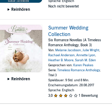
Sprache: Englisch
Noch nicht bewertet
Reinhören
Summer Wedding
Collection
Six Romance Novellas (A Timeless
Romance Anthology, Book 3)
Von:
Melanie Jacobson
,
Julie Wright
,
Rachael Anderson
,
Annette Lyon
,
Heather B. Moore
,
Sarah M. Eden
Gesprochen von:
Karen Peakes
Serie:
Timeless Romance Anthology
,
Titel 3
Reinhören
Spieldauer: 9 Std. und 8 Min.
Erscheinungsdatum: 28.08.2017
Sprache: Englisch
3,0
1 Bewertung