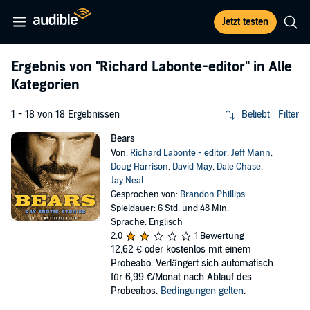
Jetzt testen
Ergebnis von
"Richard Labonte-editor"
in Alle
Kategorien
1 - 18 von 18 Ergebnissen
Beliebt
Filter
Bears
Von:
Richard Labonte - editor
,
Jeff Mann
,
Doug Harrison
,
David May
,
Dale Chase
,
Jay Neal
Gesprochen von:
Brandon Phillips
Spieldauer: 6 Std. und 48 Min.
Sprache: Englisch
2,0
1 Bewertung
12,62 €
oder kostenlos mit einem
Probeabo. Verlängert sich automatisch
für 6,99 €/Monat nach Ablauf des
Probeabos.
Bedingungen gelten
.