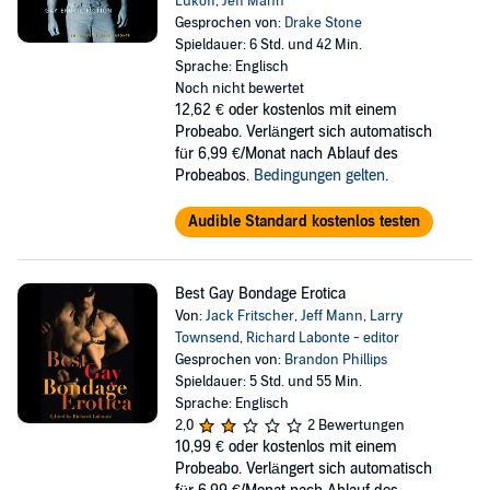
Lukoff
,
Jeff Mann
Gesprochen von:
Drake Stone
Spieldauer: 6 Std. und 42 Min.
Sprache: Englisch
Noch nicht bewertet
12,62 €
oder kostenlos mit einem
Probeabo. Verlängert sich automatisch
für 6,99 €/Monat nach Ablauf des
Probeabos.
Bedingungen gelten
.
Audible Standard kostenlos testen
Best Gay Bondage Erotica
Von:
Jack Fritscher
,
Jeff Mann
,
Larry
Townsend
,
Richard Labonte - editor
Gesprochen von:
Brandon Phillips
Spieldauer: 5 Std. und 55 Min.
Sprache: Englisch
2,0
2 Bewertungen
10,99 €
oder kostenlos mit einem
Probeabo. Verlängert sich automatisch