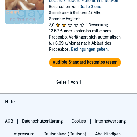
Delacroix
,
Edward Moreno
,
Eric Nguyen
Gesprochen von:
Drake Stone
Spieldauer: 5 Std. und 47 Min.
Sprache: Englisch
2,0
1 Bewertung
12,62 €
oder kostenlos mit einem
Probeabo. Verlängert sich automatisch
für 6,99 €/Monat nach Ablauf des
Probeabos.
Bedingungen gelten
.
Audible Standard kostenlos testen
Seite 1 von 1
Hilfe
AGB
Datenschutzerklärung
Cookies
Internetwerbung
Impressum
Deutschland (Deutsch)
Abo kündigen