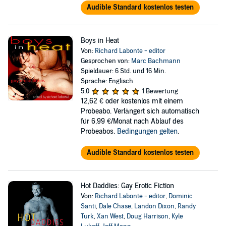
Audible Standard kostenlos testen
Boys in Heat
Von:
Richard Labonte - editor
Gesprochen von:
Marc Bachmann
Spieldauer: 6 Std. und 16 Min.
Sprache: Englisch
5,0
1 Bewertung
12,62 €
oder kostenlos mit einem
Probeabo. Verlängert sich automatisch
für 6,99 €/Monat nach Ablauf des
Probeabos.
Bedingungen gelten
.
Audible Standard kostenlos testen
Hot Daddies: Gay Erotic Fiction
Von:
Richard Labonte - editor
,
Dominic
Santi
,
Dale Chase
,
Landon Dixon
,
Randy
Turk
,
Xan West
,
Doug Harrison
,
Kyle