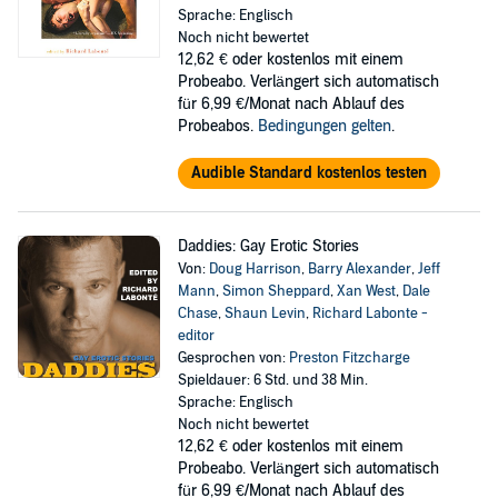
Sprache: Englisch
Noch nicht bewertet
12,62 €
oder kostenlos mit einem
Probeabo. Verlängert sich automatisch
für 6,99 €/Monat nach Ablauf des
Probeabos.
Bedingungen gelten
.
Audible Standard kostenlos testen
Daddies: Gay Erotic Stories
Von:
Doug Harrison
,
Barry Alexander
,
Jeff
Mann
,
Simon Sheppard
,
Xan West
,
Dale
Chase
,
Shaun Levin
,
Richard Labonte -
editor
Gesprochen von:
Preston Fitzcharge
Spieldauer: 6 Std. und 38 Min.
Sprache: Englisch
Noch nicht bewertet
12,62 €
oder kostenlos mit einem
Probeabo. Verlängert sich automatisch
für 6,99 €/Monat nach Ablauf des