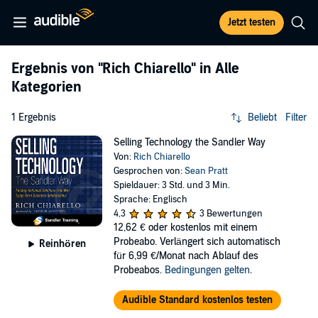
Jetzt testen
Ergebnis von
"Rich Chiarello"
in Alle
Kategorien
1 Ergebnis
Beliebt
Filter
Selling Technology the Sandler Way
Von:
Rich Chiarello
Gesprochen von:
Sean Pratt
Spieldauer: 3 Std. und 3 Min.
Sprache: Englisch
4,3
3 Bewertungen
12,62 €
oder kostenlos mit einem
Probeabo. Verlängert sich automatisch
Reinhören
für 6,99 €/Monat nach Ablauf des
Probeabos.
Bedingungen gelten
.
Audible Standard kostenlos testen