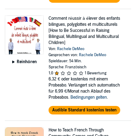
Comment réussir à élever des enfants
bilingues, polyglottes et multiculturels
[How to Be Successful in Raising
Bilingual, Multilingual and Multicultural
Children]
Von:
Rachele DeMeo
Gesprochen von:
Rachele DeMeo
Spieldauer: 54 Min.
Reinhören
Sprache: Französisch
1,0
1 Bewertung
6,32 €
oder kostenlos mit einem
Probeabo. Verlängert sich automatisch
für 6,99 €/Monat nach Ablauf des
Probeabos.
Bedingungen gelten
.
Audible Standard kostenlos testen
How to Teach French Through