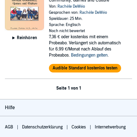
Community, Games and Culture
Von:
Rachèle DeMéo
Gesprochen von:
Rachèle DeMéo
Spieldauer: 25 Min.
Sprache: Englisch
Noch nicht bewertet
7,36 €
oder kostenlos mit einem
Reinhören
Probeabo. Verlängert sich automatisch
für 6,99 €/Monat nach Ablauf des
Probeabos.
Bedingungen gelten
.
Audible Standard kostenlos testen
Seite 1 von 1
Hilfe
AGB
Datenschutzerklärung
Cookies
Internetwerbung