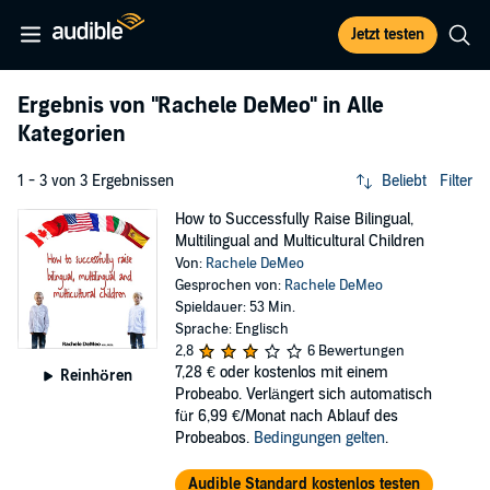
Jetzt testen
Ergebnis von
"Rachele DeMeo"
in Alle
Kategorien
1 - 3 von 3 Ergebnissen
Beliebt
Filter
How to Successfully Raise Bilingual,
Multilingual and Multicultural Children
Von:
Rachele DeMeo
Gesprochen von:
Rachele DeMeo
Spieldauer: 53 Min.
Sprache: Englisch
2,8
6 Bewertungen
7,28 €
oder kostenlos mit einem
Reinhören
Probeabo. Verlängert sich automatisch
für 6,99 €/Monat nach Ablauf des
Probeabos.
Bedingungen gelten
.
Audible Standard kostenlos testen