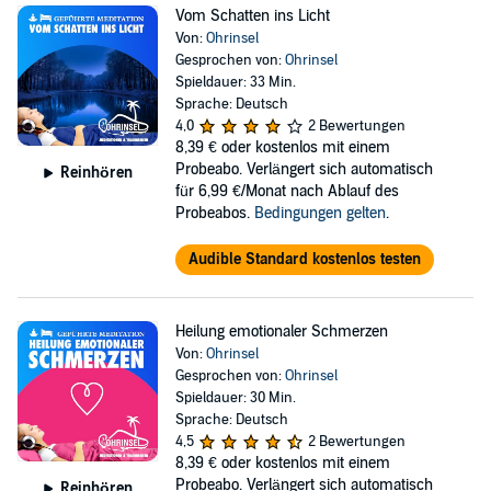
Vom Schatten ins Licht
Von:
Ohrinsel
Gesprochen von:
Ohrinsel
Spieldauer: 33 Min.
Sprache: Deutsch
4,0
2 Bewertungen
8,39 €
oder kostenlos mit einem
Probeabo. Verlängert sich automatisch
Reinhören
für 6,99 €/Monat nach Ablauf des
Probeabos.
Bedingungen gelten
.
Audible Standard kostenlos testen
Heilung emotionaler Schmerzen
Von:
Ohrinsel
Gesprochen von:
Ohrinsel
Spieldauer: 30 Min.
Sprache: Deutsch
4,5
2 Bewertungen
8,39 €
oder kostenlos mit einem
Probeabo. Verlängert sich automatisch
Reinhören