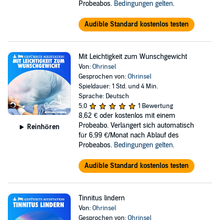
Probeabos.
Bedingungen gelten
.
Audible Standard kostenlos testen
Mit Leichtigkeit zum Wunschgewicht
Von:
Ohrinsel
Gesprochen von:
Ohrinsel
Spieldauer: 1 Std. und 4 Min.
Sprache: Deutsch
5,0
1 Bewertung
8,62 €
oder kostenlos mit einem
Probeabo. Verlängert sich automatisch
Reinhören
für 6,99 €/Monat nach Ablauf des
Probeabos.
Bedingungen gelten
.
Audible Standard kostenlos testen
Tinnitus lindern
Von:
Ohrinsel
Gesprochen von:
Ohrinsel