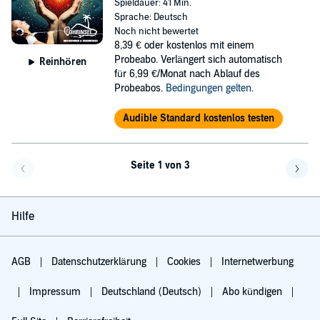
Spieldauer: 41 Min.
Sprache: Deutsch
Noch nicht bewertet
8,39 €
oder kostenlos mit einem
Probeabo. Verlängert sich automatisch
Reinhören
für 6,99 €/Monat nach Ablauf des
Probeabos.
Bedingungen gelten
.
Audible Standard kostenlos testen
Seite 1 von 3
Eine Seite zurück
Eine 
Hilfe
AGB
Datenschutzerklärung
Cookies
Internetwerbung
Impressum
Deutschland (Deutsch)
Abo kündigen