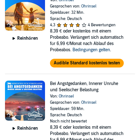
Von:
Ohrinsel
Gesprochen von:
Ohrinsel
Spieldauer: 32 Min.
Sprache: Deutsch
4,3
4 Bewertungen
8,39 €
oder kostenlos mit einem
Probeabo. Verlängert sich automatisch
Reinhören
für 6,99 €/Monat nach Ablauf des
Probeabos.
Bedingungen gelten
.
Audible Standard kostenlos testen
Bei Angstgedanken, Innerer Unruhe
und Seelischer Belastung
Von:
Ohrinsel
Gesprochen von:
Ohrinsel
Spieldauer: 59 Min.
Sprache: Deutsch
Noch nicht bewertet
8,39 €
oder kostenlos mit einem
Reinhören
Probeabo. Verlängert sich automatisch
für 6,99 €/Monat nach Ablauf des