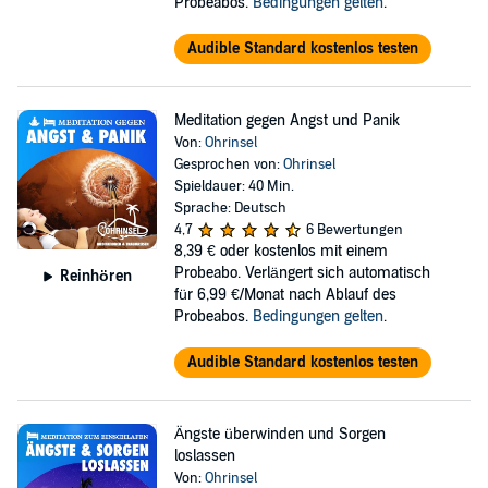
Probeabos.
Bedingungen gelten
.
Audible Standard kostenlos testen
Meditation gegen Angst und Panik
Von:
Ohrinsel
Gesprochen von:
Ohrinsel
Spieldauer: 40 Min.
Sprache: Deutsch
4,7
6 Bewertungen
8,39 €
oder kostenlos mit einem
Probeabo. Verlängert sich automatisch
Reinhören
für 6,99 €/Monat nach Ablauf des
Probeabos.
Bedingungen gelten
.
Audible Standard kostenlos testen
Ängste überwinden und Sorgen
loslassen
Von:
Ohrinsel