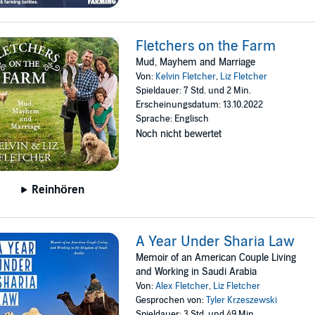
Fletchers on the Farm
Mud, Mayhem and Marriage
Von:
Kelvin Fletcher
,
Liz Fletcher
Spieldauer: 7 Std. und 2 Min.
Erscheinungsdatum: 13.10.2022
Sprache: Englisch
Noch nicht bewertet
Reinhören
A Year Under Sharia Law
Memoir of an American Couple Living
and Working in Saudi Arabia
Von:
Alex Fletcher
,
Liz Fletcher
Gesprochen von:
Tyler Krzeszewski
Spieldauer: 3 Std. und 49 Min.