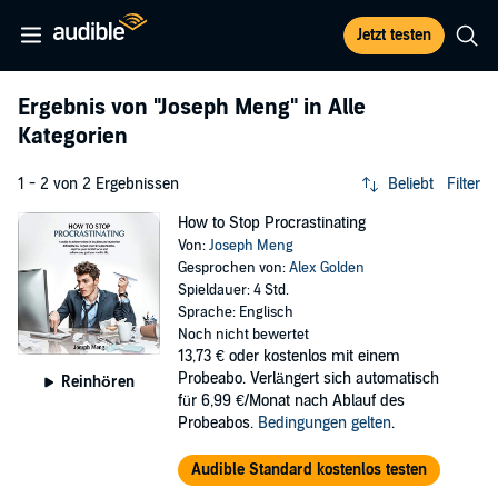
Jetzt testen
Ergebnis von
"Joseph Meng"
in Alle
Kategorien
1 - 2 von 2 Ergebnissen
Beliebt
Filter
How to Stop Procrastinating
Von:
Joseph Meng
Gesprochen von:
Alex Golden
Spieldauer: 4 Std.
Sprache: Englisch
Noch nicht bewertet
13,73 €
oder kostenlos mit einem
Probeabo. Verlängert sich automatisch
Reinhören
für 6,99 €/Monat nach Ablauf des
Probeabos.
Bedingungen gelten
.
Audible Standard kostenlos testen