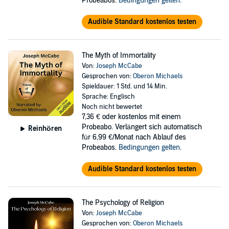
Probeabos.
Bedingungen gelten
.
Audible Standard kostenlos testen
The Myth of Immortality
Von:
Joseph McCabe
Gesprochen von:
Oberon Michaels
Spieldauer: 1 Std. und 14 Min.
Sprache: Englisch
Noch nicht bewertet
7,36 €
oder kostenlos mit einem
Probeabo. Verlängert sich automatisch
Reinhören
für 6,99 €/Monat nach Ablauf des
Probeabos.
Bedingungen gelten
.
Audible Standard kostenlos testen
The Psychology of Religion
Von:
Joseph McCabe
Gesprochen von:
Oberon Michaels