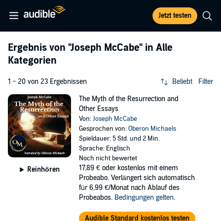
Jetzt testen
Ergebnis von
"Joseph McCabe"
in Alle
Kategorien
1 - 20 von 23 Ergebnissen
Beliebt
Filter
The Myth of the Resurrection and
Other Essays
Von:
Joseph McCabe
Gesprochen von:
Oberon Michaels
Spieldauer: 5 Std. und 2 Min.
Sprache: Englisch
Noch nicht bewertet
17,89 €
oder kostenlos mit einem
Reinhören
Probeabo. Verlängert sich automatisch
für 6,99 €/Monat nach Ablauf des
Probeabos.
Bedingungen gelten
.
Audible Standard kostenlos testen