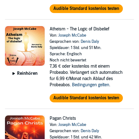
Audible Standard kostenlos testen
Atheism - The Logic of Disbelief
Von:
Joseph McCabe
Gesprochen von:
Denis Daly
Spieldauer: 1 Std. und 51 Min.
Sprache: Englisch
Noch nicht bewertet
7,36 €
oder kostenlos mit einem
Probeabo. Verlängert sich automatisch
Reinhören
für 6,99 €/Monat nach Ablauf des
Probeabos.
Bedingungen gelten
.
Audible Standard kostenlos testen
Pagan Christs
Von:
Joseph McCabe
Gesprochen von:
Denis Daly
Spieldauer: 1 Std. und 42 Min.