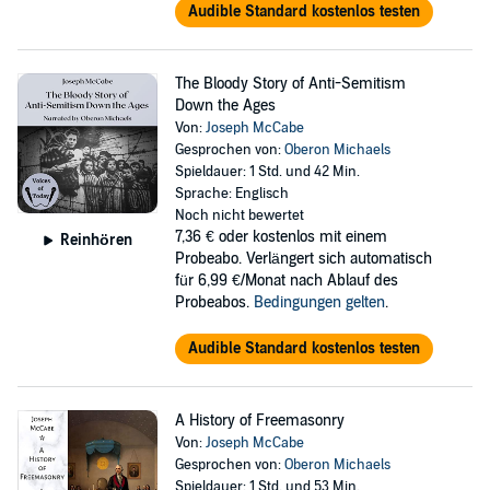
Audible Standard kostenlos testen
The Bloody Story of Anti-Semitism
Down the Ages
Von:
Joseph McCabe
Gesprochen von:
Oberon Michaels
Spieldauer: 1 Std. und 42 Min.
Sprache: Englisch
Noch nicht bewertet
7,36 €
oder kostenlos mit einem
Reinhören
Probeabo. Verlängert sich automatisch
für 6,99 €/Monat nach Ablauf des
Probeabos.
Bedingungen gelten
.
Audible Standard kostenlos testen
A History of Freemasonry
Von:
Joseph McCabe
Gesprochen von:
Oberon Michaels
Spieldauer: 1 Std. und 53 Min.