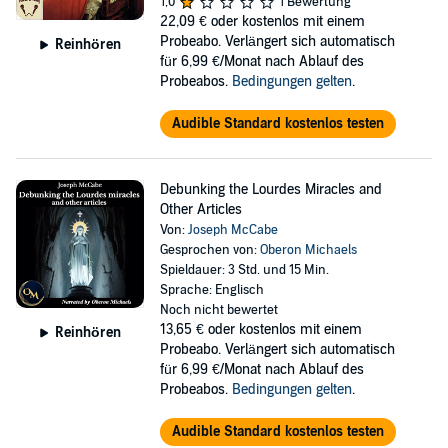
1,0
1 Bewertung
22,09 €
oder kostenlos mit einem
Probeabo. Verlängert sich automatisch
Reinhören
für 6,99 €/Monat nach Ablauf des
Probeabos.
Bedingungen gelten
.
Audible Standard kostenlos testen
Debunking the Lourdes Miracles and
Other Articles
Von:
Joseph McCabe
Gesprochen von:
Oberon Michaels
Spieldauer: 3 Std. und 15 Min.
Sprache: Englisch
Noch nicht bewertet
13,65 €
oder kostenlos mit einem
Reinhören
Probeabo. Verlängert sich automatisch
für 6,99 €/Monat nach Ablauf des
Probeabos.
Bedingungen gelten
.
Audible Standard kostenlos testen