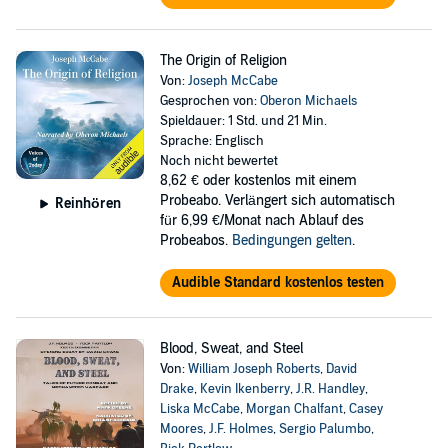
The Origin of Religion
Von:
Joseph McCabe
Gesprochen von:
Oberon Michaels
Spieldauer: 1 Std. und 21 Min.
Sprache: Englisch
Noch nicht bewertet
8,62 €
oder kostenlos mit einem
Probeabo. Verlängert sich automatisch
Reinhören
für 6,99 €/Monat nach Ablauf des
Probeabos.
Bedingungen gelten
.
Audible Standard kostenlos testen
Blood, Sweat, and Steel
Von:
William Joseph Roberts
,
David
Drake
,
Kevin Ikenberry
,
J.R. Handley
,
Liska McCabe
,
Morgan Chalfant
,
Casey
Moores
,
J.F. Holmes
,
Sergio Palumbo
,