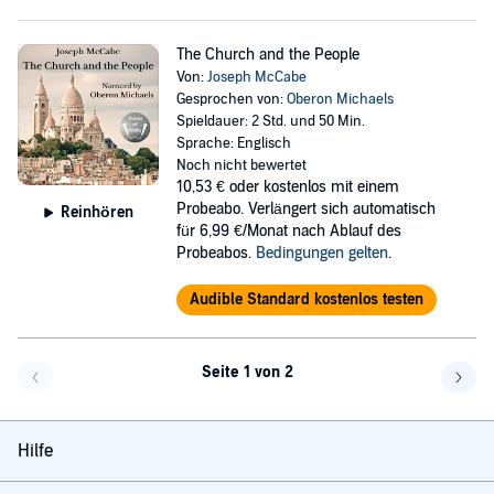
The Church and the People
Von:
Joseph McCabe
Gesprochen von:
Oberon Michaels
Spieldauer: 2 Std. und 50 Min.
Sprache: Englisch
Noch nicht bewertet
10,53 €
oder kostenlos mit einem
Probeabo. Verlängert sich automatisch
Reinhören
für 6,99 €/Monat nach Ablauf des
Probeabos.
Bedingungen gelten
.
Audible Standard kostenlos testen
Seite 1 von 2
Eine Seite zurück
Eine 
Hilfe