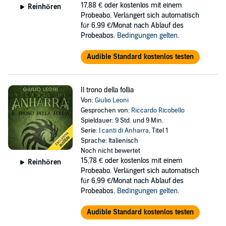
17,88 €
oder kostenlos mit einem
Reinhören
Probeabo. Verlängert sich automatisch
für 6,99 €/Monat nach Ablauf des
Probeabos.
Bedingungen gelten
.
Audible Standard kostenlos testen
Il trono della follia
Von:
Giulio Leoni
Gesprochen von:
Riccardo Ricobello
Spieldauer: 9 Std. und 9 Min.
Serie:
I canti di Anharra
, Titel 1
Sprache: Italienisch
Noch nicht bewertet
15,78 €
oder kostenlos mit einem
Reinhören
Probeabo. Verlängert sich automatisch
für 6,99 €/Monat nach Ablauf des
Probeabos.
Bedingungen gelten
.
Audible Standard kostenlos testen