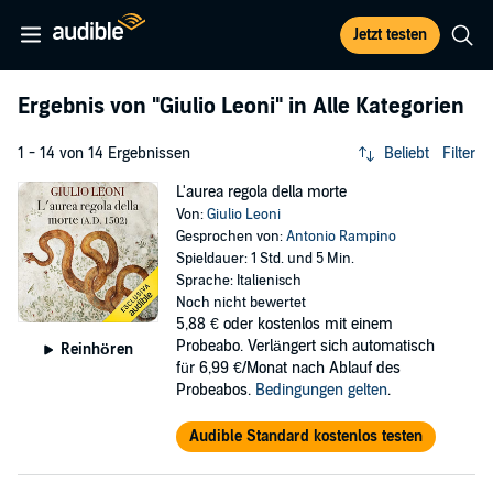
Jetzt testen
Ergebnis von
"Giulio Leoni"
in Alle Kategorien
1 - 14 von 14 Ergebnissen
Beliebt
Filter
L'aurea regola della morte
Von:
Giulio Leoni
Gesprochen von:
Antonio Rampino
Spieldauer: 1 Std. und 5 Min.
Sprache: Italienisch
Noch nicht bewertet
5,88 €
oder kostenlos mit einem
Probeabo. Verlängert sich automatisch
Reinhören
für 6,99 €/Monat nach Ablauf des
Probeabos.
Bedingungen gelten
.
Audible Standard kostenlos testen