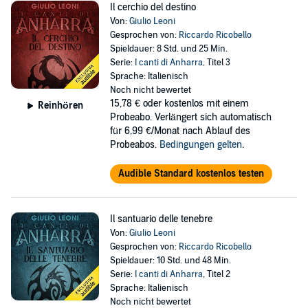
Il cerchio del destino
Von:
Giulio Leoni
Gesprochen von:
Riccardo Ricobello
Spieldauer: 8 Std. und 25 Min.
Serie:
I canti di Anharra
, Titel 3
Sprache: Italienisch
Noch nicht bewertet
15,78 €
oder kostenlos mit einem
Reinhören
Probeabo. Verlängert sich automatisch
für 6,99 €/Monat nach Ablauf des
Probeabos.
Bedingungen gelten
.
Audible Standard kostenlos testen
Il santuario delle tenebre
Von:
Giulio Leoni
Gesprochen von:
Riccardo Ricobello
Spieldauer: 10 Std. und 48 Min.
Serie:
I canti di Anharra
, Titel 2
Sprache: Italienisch
Noch nicht bewertet