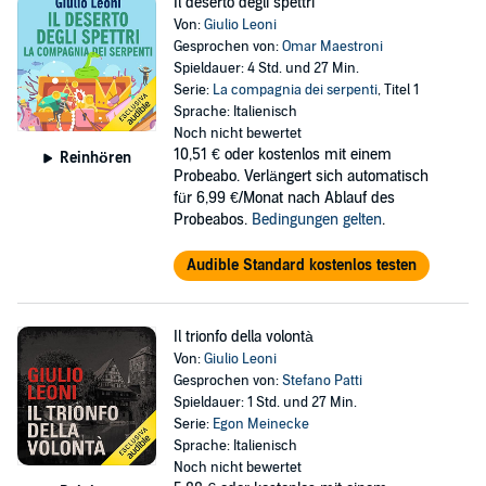
Il deserto degli spettri
Von:
Giulio Leoni
Gesprochen von:
Omar Maestroni
Spieldauer: 4 Std. und 27 Min.
Serie:
La compagnia dei serpenti
, Titel 1
Sprache: Italienisch
Noch nicht bewertet
10,51 €
oder kostenlos mit einem
Reinhören
Probeabo. Verlängert sich automatisch
für 6,99 €/Monat nach Ablauf des
Probeabos.
Bedingungen gelten
.
Audible Standard kostenlos testen
Il trionfo della volontà
Von:
Giulio Leoni
Gesprochen von:
Stefano Patti
Spieldauer: 1 Std. und 27 Min.
Serie:
Egon Meinecke
Sprache: Italienisch
Noch nicht bewertet