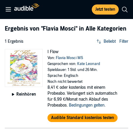
Jetzt testen
Ergebnis von
"Flavia Mosci"
in Alle Kategorien
1 Ergebnis
Beliebt
Filter
I Flow
Von:
Flavia Mosci MS
Gesprochen von:
Kate Leonard
Spieldauer: 1 Std. und 26 Min.
Sprache: Englisch
Noch nicht bewertet
8,41 €
oder kostenlos mit einem
Probeabo. Verlängert sich automatisch
Reinhören
für 6,99 €/Monat nach Ablauf des
Probeabos.
Bedingungen gelten
.
Audible Standard kostenlos testen