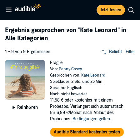
Jetzt testen
Ergebnis gesprochen von
"Kate Leonard"
in
Alle Kategorien
1 - 9 von 9 Ergebnissen
Beliebt
Filter
Fragile
Von:
Penny Casey
Gesprochen von:
Kate Leonard
Spieldauer: 2 Std. und 25 Min.
Sprache: Englisch
Noch nicht bewertet
11,58 €
oder kostenlos mit einem
Probeabo. Verlängert sich automatisch
Reinhören
für 6,99 €/Monat nach Ablauf des
Probeabos.
Bedingungen gelten
.
Audible Standard kostenlos testen