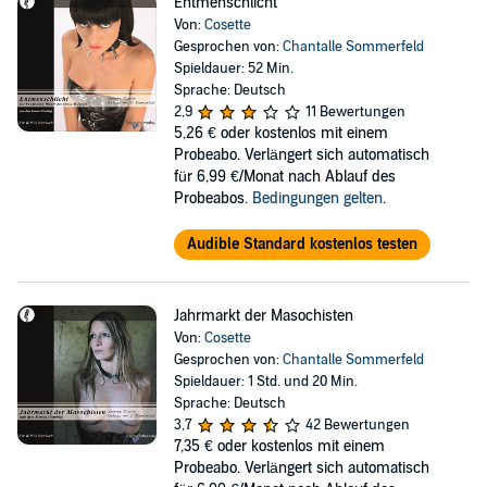
Entmenschlicht
Von:
Cosette
Gesprochen von:
Chantalle Sommerfeld
Spieldauer: 52 Min.
Sprache: Deutsch
2,9
11 Bewertungen
5,26 €
oder kostenlos mit einem
Probeabo. Verlängert sich automatisch
für 6,99 €/Monat nach Ablauf des
Probeabos.
Bedingungen gelten
.
Audible Standard kostenlos testen
Jahrmarkt der Masochisten
Von:
Cosette
Gesprochen von:
Chantalle Sommerfeld
Spieldauer: 1 Std. und 20 Min.
Sprache: Deutsch
3,7
42 Bewertungen
7,35 €
oder kostenlos mit einem
Probeabo. Verlängert sich automatisch