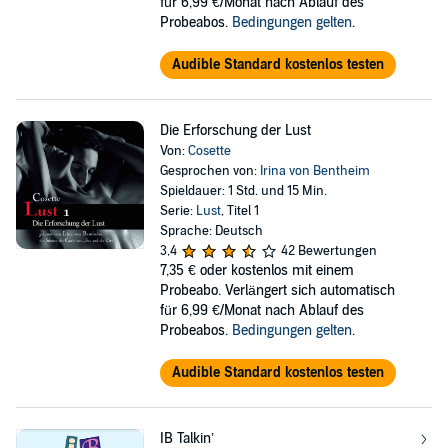
für 6,99 €/Monat nach Ablauf des
Probeabos.
Bedingungen gelten
.
Audible Standard kostenlos testen
Die Erforschung der Lust
Von:
Cosette
Gesprochen von:
Irina von Bentheim
Spieldauer: 1 Std. und 15 Min.
Serie:
Lust
, Titel 1
Sprache: Deutsch
3,4
42 Bewertungen
7,35 €
oder kostenlos mit einem
Probeabo. Verlängert sich automatisch
für 6,99 €/Monat nach Ablauf des
Probeabos.
Bedingungen gelten
.
Audible Standard kostenlos testen
IB Talkin’