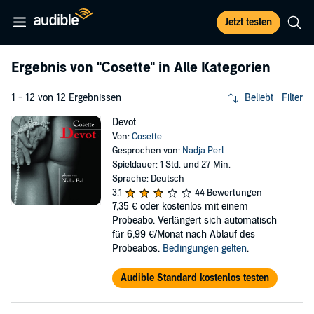
Jetzt testen
Ergebnis von
"Cosette"
in Alle Kategorien
1 - 12 von 12 Ergebnissen
Beliebt
Filter
Devot
Von:
Cosette
Gesprochen von:
Nadja Perl
Spieldauer: 1 Std. und 27 Min.
Sprache: Deutsch
3,1
44 Bewertungen
7,35 €
oder kostenlos mit einem
Probeabo. Verlängert sich automatisch
für 6,99 €/Monat nach Ablauf des
Probeabos.
Bedingungen gelten
.
Audible Standard kostenlos testen