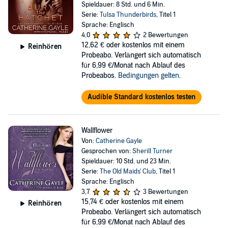
Spieldauer: 8 Std. und 6 Min.
Serie:
Tulsa Thunderbirds
, Titel 1
Sprache: Englisch
4,0
2 Bewertungen
12,62 €
oder kostenlos mit einem
Reinhören
Probeabo. Verlängert sich automatisch
für 6,99 €/Monat nach Ablauf des
Probeabos.
Bedingungen gelten
.
Audible Standard kostenlos testen
Wallflower
Von:
Catherine Gayle
Gesprochen von:
Sherill Turner
Spieldauer: 10 Std. und 23 Min.
Serie:
The Old Maids' Club
, Titel 1
Sprache: Englisch
3,7
3 Bewertungen
15,74 €
oder kostenlos mit einem
Reinhören
Probeabo. Verlängert sich automatisch
für 6,99 €/Monat nach Ablauf des