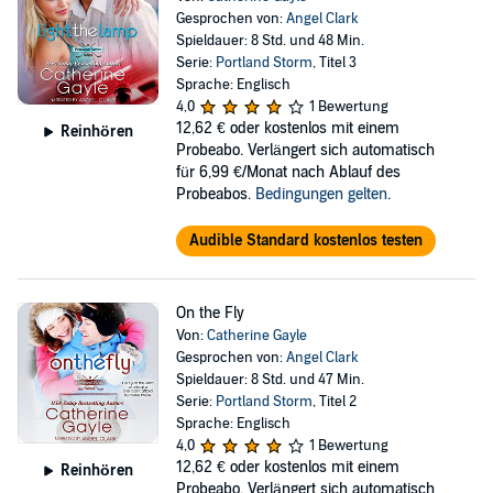
Gesprochen von:
Angel Clark
Spieldauer: 8 Std. und 48 Min.
Serie:
Portland Storm
, Titel 3
Sprache: Englisch
4,0
1 Bewertung
12,62 €
oder kostenlos mit einem
Reinhören
Probeabo. Verlängert sich automatisch
für 6,99 €/Monat nach Ablauf des
Probeabos.
Bedingungen gelten
.
Audible Standard kostenlos testen
On the Fly
Von:
Catherine Gayle
Gesprochen von:
Angel Clark
Spieldauer: 8 Std. und 47 Min.
Serie:
Portland Storm
, Titel 2
Sprache: Englisch
4,0
1 Bewertung
12,62 €
oder kostenlos mit einem
Reinhören
Probeabo. Verlängert sich automatisch