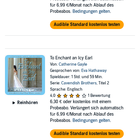
für 6,99 €/Monat nach Ablauf des
Probeabos.
Bedingungen gelten
.
Audible Standard kostenlos testen
To Enchant an Icy Earl
Von:
Catherine Gayle
Gesprochen von:
Eva Hathaway
Spieldauer: 1 Std. und 59 Min.
Serie:
Cavendish Brothers
, Titel 2
Sprache: Englisch
4,0
1 Bewertung
6,30 €
oder kostenlos mit einem
Reinhören
Probeabo. Verlängert sich automatisch
für 6,99 €/Monat nach Ablauf des
Probeabos.
Bedingungen gelten
.
Audible Standard kostenlos testen