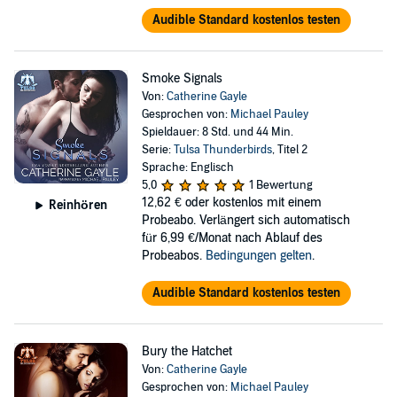
Audible Standard kostenlos testen
Smoke Signals
Von:
Catherine Gayle
Gesprochen von:
Michael Pauley
Spieldauer: 8 Std. und 44 Min.
Serie:
Tulsa Thunderbirds
, Titel 2
Sprache: Englisch
5,0
1 Bewertung
12,62 €
oder kostenlos mit einem
Reinhören
Probeabo. Verlängert sich automatisch
für 6,99 €/Monat nach Ablauf des
Probeabos.
Bedingungen gelten
.
Audible Standard kostenlos testen
Bury the Hatchet
Von:
Catherine Gayle
Gesprochen von:
Michael Pauley