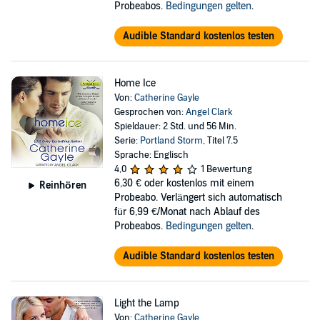
Probeabos.
Bedingungen gelten
.
Audible Standard kostenlos testen
Home Ice
Von:
Catherine Gayle
Gesprochen von:
Angel Clark
Spieldauer: 2 Std. und 56 Min.
Serie:
Portland Storm
, Titel 7.5
Sprache: Englisch
4,0
1 Bewertung
6,30 €
oder kostenlos mit einem
Reinhören
Probeabo. Verlängert sich automatisch
für 6,99 €/Monat nach Ablauf des
Probeabos.
Bedingungen gelten
.
Audible Standard kostenlos testen
Light the Lamp
Von:
Catherine Gayle