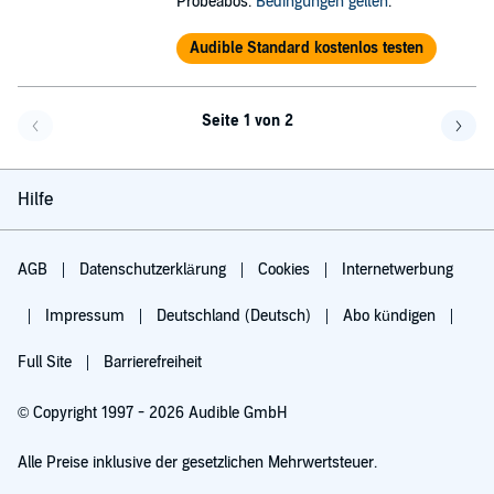
Probeabos.
Bedingungen gelten
.
Audible Standard kostenlos testen
Seite 1 von 2
Eine Seite zurück
Eine 
Hilfe
AGB
Datenschutzerklärung
Cookies
Internetwerbung
Impressum
Deutschland (Deutsch)
Abo kündigen
Full Site
Barrierefreiheit
© Copyright 1997 - 2026 Audible GmbH
Alle Preise inklusive der gesetzlichen Mehrwertsteuer.