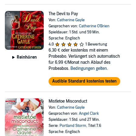
The Devil to Pay
Von:
Catherine Gayle
Gesprochen von:
Catherine O'Brien
Spieldauer: 1 Std. und 59 Min.
Sprache: Englisch
4,0
1 Bewertung
6,30 €
oder kostenlos mit einem
Probeabo. Verlängert sich automatisch
Reinhören
für 6,99 €/Monat nach Ablauf des
Probeabos.
Bedingungen gelten
.
Audible Standard kostenlos testen
Mistletoe Misconduct
Von:
Catherine Gayle
Gesprochen von:
Angel Clark
Spieldauer: 1 Std. und 27 Min.
Serie:
Portland Storm
, Titel 7.6
Sprache: Englisch