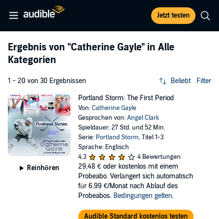
Jetzt testen
Ergebnis von
"Catherine Gayle"
in Alle
Kategorien
1 - 20 von 30 Ergebnissen
Beliebt
Filter
Portland Storm: The First Period
Von:
Catherine Gayle
Gesprochen von:
Angel Clark
Spieldauer: 27 Std. und 52 Min.
Serie:
Portland Storm
, Titel 1-3
Sprache: Englisch
4,3
4 Bewertungen
29,48 €
oder kostenlos mit einem
Reinhören
Probeabo. Verlängert sich automatisch
für 6,99 €/Monat nach Ablauf des
Probeabos.
Bedingungen gelten
.
Audible Standard kostenlos testen