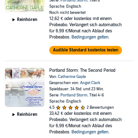
Serie:
Portland Storm
, Titel 8
Sprache: Englisch
Noch nicht bewertet
12,62 €
oder kostenlos mit einem
Reinhören
Probeabo. Verlängert sich automatisch
für 6,99 €/Monat nach Ablauf des
Probeabos.
Bedingungen gelten
.
Audible Standard kostenlos testen
Portland Storm: The Second Period
Von:
Catherine Gayle
Gesprochen von:
Angel Clark
Spieldauer: 34 Std. und 23 Min.
Serie:
Portland Storm
, Titel 4-6
Sprache: Englisch
4,5
2 Bewertungen
33,42 €
oder kostenlos mit einem
Reinhören
Probeabo. Verlängert sich automatisch
für 6,99 €/Monat nach Ablauf des
Probeabos.
Bedingungen gelten
.