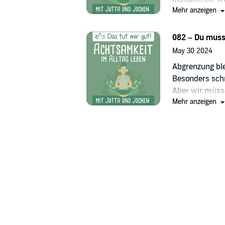
Mehr anzeigen
unmöglich.
082 – Du musst
May 30 2024
Abgrenzung blei
Besonders schm
Aber wir müsse
Mehr anzeigen
Selbstvertraue