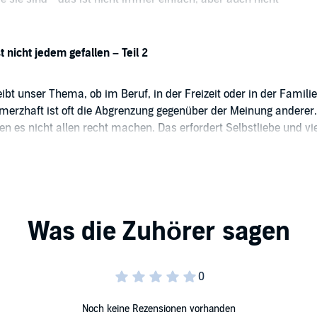
 nicht jedem gefallen – Teil 2
bt unser Thema, ob im Beruf, in der Freizeit oder in der Familie
erzhaft ist oft die Abgrenzung gegenüber der Meinung anderer.
n es nicht allen recht machen. Das erfordert Selbstliebe und vie
n. Nicht unbedingt jedem gegeben.
Noch keine Rezensionen vorhanden