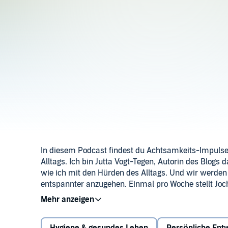
In diesem Podcast findest du Achtsamkeits-Impulse.
Alltags. Ich bin Jutta Vogt-Tegen, Autorin des Blogs 
wie ich mit den Hürden des Alltags. Und wir werde
entspannter anzugehen. Einmal pro Woche stellt Joc
ergeben sich spontan – mal hintergründig, mal amü
Anregungen und alltägliche Beispiele. Wir plaudern
und Stress abbauen. Wenn Du Lust hast, horch doch m