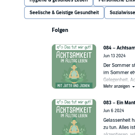
Hygiene & gesundes Leben
Persönliche Ent
Vogt-Tegen und Jochen Fette
Seelische & Geistige Gesundheit
Sozialwiss
Folgen
084 – Achtsa
Jun 13 2024
Der Sommer ste
im Sommer etwa
Gelegenheit, A
Mehr anzeigen
vielleicht ein
letzten Podcas
achtsam durc
083 – Ein Man
Jun 6 2024
Gelassenheit h
zu tun. Alles i
akzeptieren, wi