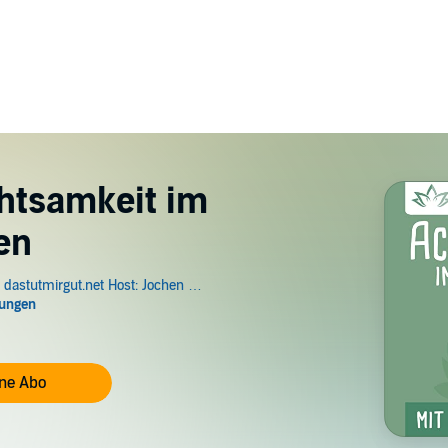
chtsamkeit im
en
hne Abo