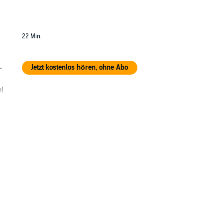
22 Min.
.
Jetzt kostenlos hören, ohne Abo
l