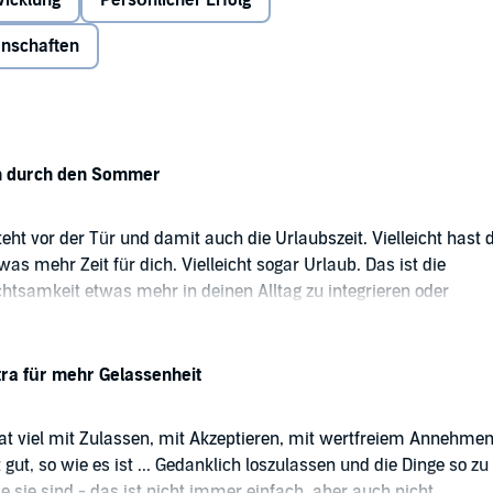
wicklung
Persönlicher Erfolg
enschaften
m durch den Sommer
ht vor der Tür und damit auch die Urlaubszeit. Vielleicht hast 
s mehr Zeit für dich. Vielleicht sogar Urlaub. Das ist die
chtsamkeit etwas mehr in deinen Alltag zu integrieren oder
 größeres Thema anzugehen, das dich beschäftigt. In unserem
t vor der Sommerpause findest du viele Anregungen, wie du
h den Sommer kommst.
tra für mehr Gelassenheit
at viel mit Zulassen, mit Akzeptieren, mit wertfreiem Annehme
st gut, so wie es ist ... Gedanklich loszulassen und die Dinge so zu
e sie sind - das ist nicht immer einfach, aber auch nicht