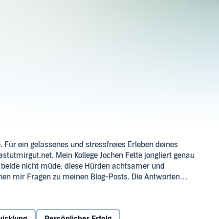
 Für ein gelassenes und stressfreies Erleben deines
dastutmirgut.net. Mein Kollege Jochen Fette jongliert genau
n beide nicht müde, diese Hürden achtsamer und
hen mir Fragen zu meinen Blog-Posts. Die Antworten
sant. Bei unseren lockeren Gesprächen bekommst du viele
 über die Themen Abgrenzung, Dankbarkeit, Gelassenheit
al rein, wir freuen uns auf dich! Jutta und JochenJutta