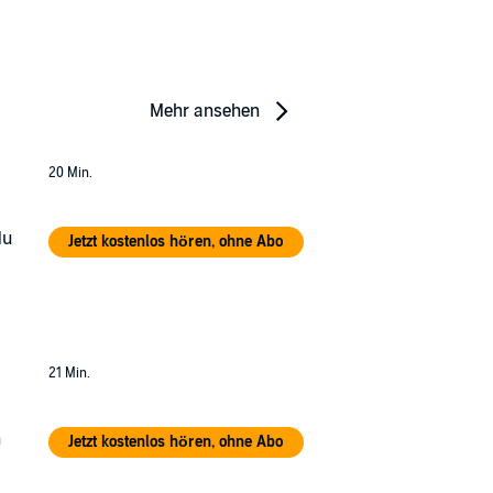
Mehr ansehen
20 Min.
du
Jetzt kostenlos hören, ohne Abo
21 Min.
n
Jetzt kostenlos hören, ohne Abo