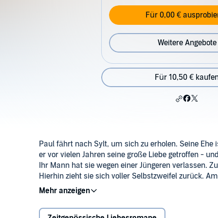
Für 0,00 € ausprobie
Weitere Angebote
Für 10,50 € kaufe
Paul fährt nach Sylt, um sich zu erholen. Seine Ehe i
er vor vielen Jahren seine große Liebe getroffen - u
Ihr Mann hat sie wegen einer Jüngeren verlassen. Z
Hierhin zieht sie sich voller Selbstzweifel zurück. 
Aufbau Verlag GmbH, Berlin (P)2017 SAGA Egmont, L