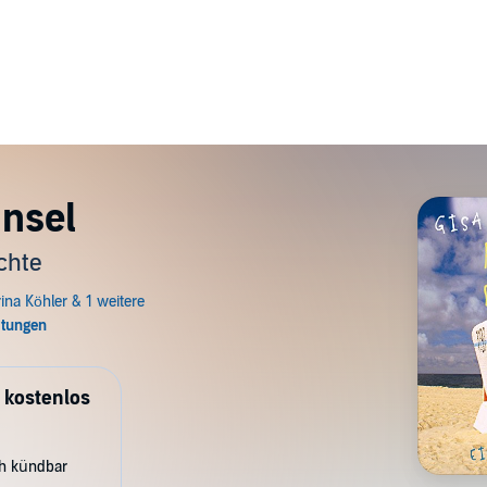
Insel
chte
 kostenlos
ch kündbar