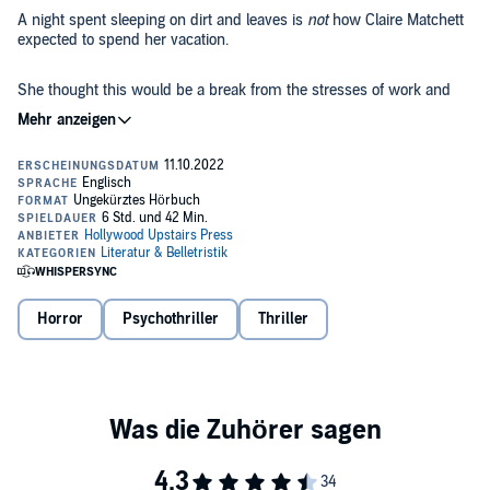
A night spent sleeping on dirt and leaves is
not
how Claire Matchett
expected to spend her vacation.
She thought this would be a break from the stresses of work and
raising her young children. A chance to repair her damaged
marriage. A week of hiking and hot tubs with two other couple
friends. It sounded like heaven.
Then Claire’s minivan breaks down on a lonely dirt road. With no cell
reception, the group has no choice but to hike the rest of the way to
their hotel. But it turns out the woods aren’t as easy to navigate as
they thought.
Hours later, they are lost. Hopelessly lost.
Horror
Psychothriller
Thriller
And as they navigate deeper into the woods, the members of their
party are struck down mysteriously one by one. Has a wild animal
been hunting them? Or is the hunter one of them?
But as more time passes, one thing becomes clear: Only one of
them will return home alive.