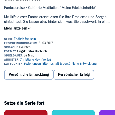
Fantasiereise - Geführte Meditation: "Meine Edelsteinhöhle".
Mit Hilfe dieser Fantasiereise lösen Sie Ihre Probleme und Sorgen
einfach auf. Sie lassen alles hinter sich, was Sie beschwert. In einer
Höhle voller funkelnder Edelsteine begegnen Sie einem Druiden, der
mit Hilfe einer Meditation eine Auflösung Ihrer Sorgen und Ängste
durchführt. Am Schluss trinken Sie einen heilsamen Trank, der Sie
regeneriert und zuversichtlich stimmt. Das Leben kann so schön
sein!
Diese Heilreise ist unterlegt mit meditativer Musik, die die
Entspannung zusätzlich fördert. Gesprochen wird diese hypnotische
Fantasiereise von der angenehmen, ruhigen Stimme von Andreas
Fingas. Da kann ja nichts mehr schief gehen! Sie finden Ihr inneres
Gleichgewicht wieder und Ihr Blick auf das Leben kann wieder
Persönliche Entwicklung
Persönlicher Erfolg
positiv sein. Positive Affirmationen unterstützen die wohltuende
Wirkung dieser Fantasiereise. Die Traummusik spielt nach der
Fantasiereise noch weiter.©2017 Christiane Heyn Verlag (P)2017
Christiane Heyn Verlag
Setze die Serie fort