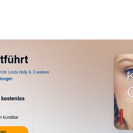
tführt
 kostenlos
ch kündbar
ren