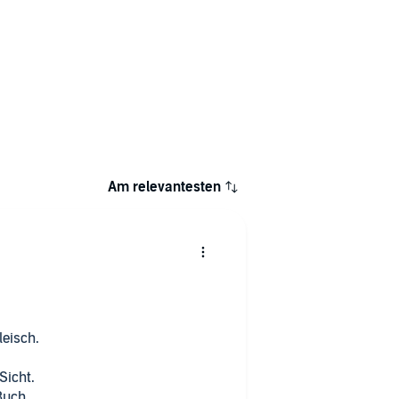
Am relevantesten
leisch.
rei Protagonisten erzählen aus ihrer Sicht.
 Buch.