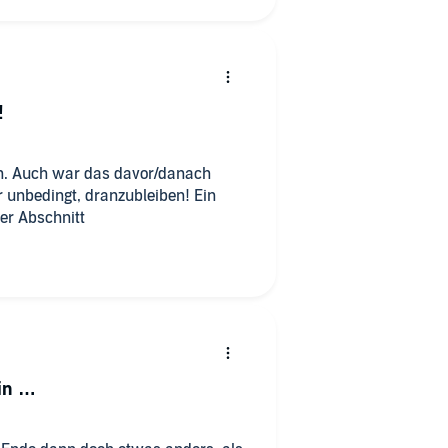
!
. Auch war das davor/danach
r unbedingt, dranzubleiben! Ein
ter Abschnitt
rin …