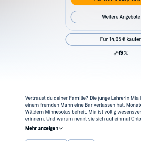
Weitere Angebote
Für 14,95 € kaufe
Vertraust du deiner Familie? Die junge Lehrerin Mi
einem fremden Mann eine Bar verlassen hat. Monate 
Wäldern Minnesotas befreit. Mia ist völlig wesensver
erinnern. Und warum nennt sie sich auf einmal Chl
er auf ungeahnte Abgründe in Mias Familie – und d
©2015 Diana Verlag in der Verlagsgruppe Pengui