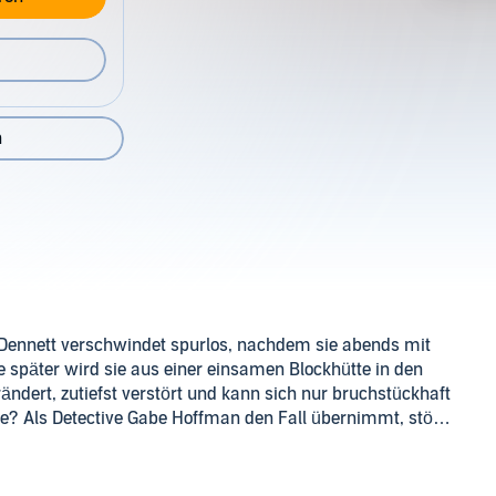
n
a Dennett verschwindet spurlos, nachdem sie abends mit
später wird sie aus einer einsamen Blockhütte in den
ändert, zutiefst verstört und kann sich nur bruchstückhaft
oe? Als Detective Gabe Hoffman den Fall übernimmt, stößt
er wahre Albtraum beginnt.
n Random House GmbH, München (P)2022 RBmedia Verlag