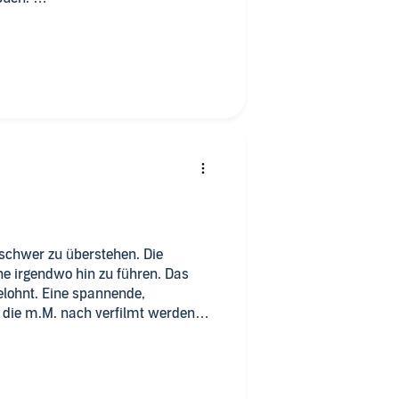
.
che Spiel spielt.
ender nicht!
 schwer zu überstehen. Die
 Das
elohnt. Eine spannende,
 die m.M. nach verfilmt werden