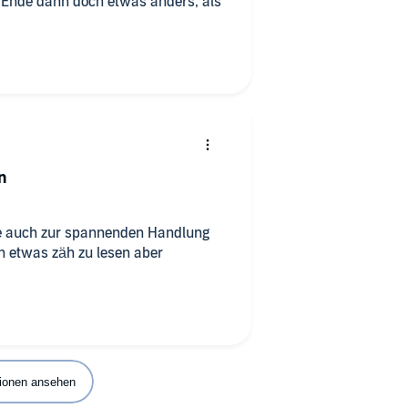
s Ende dann doch etwas anders, als
n
ie auch zur spannenden Handlung
n etwas zäh zu lesen aber
ionen ansehen