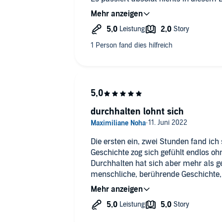
Unaufgeregt und teils auch langweilig
Sehr schnell war mir klar wer das fals
Die Sprecher sind sehr gut. Nein ich g
Empfehlen werde ich das Buch nicht.
durchhalten lohnt sich
Die ersten ein, zwei Stunden fand ich
Geschichte zog sich gefühlt endlos ohne irgendwo hin zu führen.
Durchhalten hat sich aber mehr als g
menschliche, berührende Geschichte,
sollte. Absolute Empfehlung!