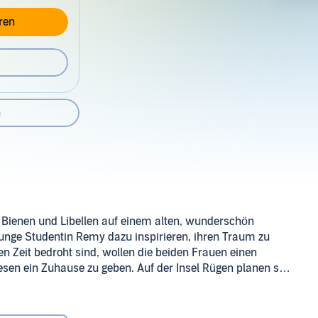
ren
n
 Bienen und Libellen auf einem alten, wunderschön
 junge Studentin Remy dazu inspirieren, ihren Traum zu
gen Zeit bedroht sind, wollen die beiden Frauen einen
sen ein Zuhause zu geben. Auf der Insel Rügen planen sie
d Kraft spendet. Aber wird es ihnen gelingen, andere
n Verlag AVE GmbH, Berlin
y müssen ihr Herz öffnen, um den Inselgarten zum Leben