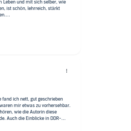
 Leben und mit sich selber, wie
n, ist schön, lehrreich, stärkt
en.
ar nach Rügen (und Hiddensee) in
r das Erschaffen und Verbinden
m Leben und den Schicksalen von
 fand ich nett, gut geschrieben
waren mir etwas zu vorhersehbar.
hören, wie die Autorin diese
e. Auch die Einblicke in DDR-
zumal nicht reißerisch, sondern