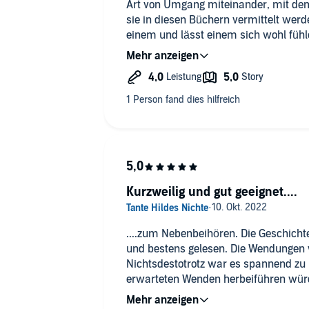
Art von Umgang miteinander, mit dem
sie in diesen Büchern vermittelt werde
einem und lässt einem sich wohl fühl
Ich bin wegen dieser Geschichten sog
den Urlaub gefahren❣️ Vielen Dank fü
einer guten und schönen Welt mit de
tollen realistischen Charakteren🤗😍
Kurzweilig und gut geeignet....
....zum Nebenbeihören. Die Geschichte
und bestens gelesen. Die Wendungen 
Nichtsdestotrotz war es spannend zu 
erwarteten Wenden herbeiführen würd
Leben waren für mich ein Pluspunkt, 