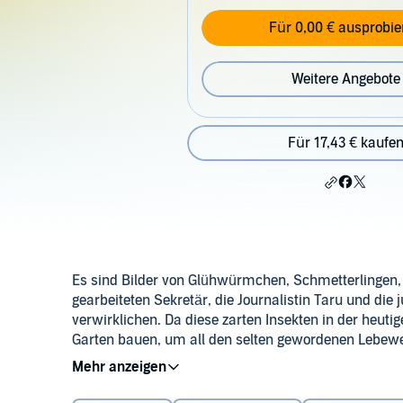
Für 0,00 € ausprobie
Weitere Angebote
Für 17,43 € kaufe
Es sind Bilder von Glühwürmchen, Schmetterlingen,
gearbeiteten Sekretär, die Journalistin Taru und die
verwirklichen. Da diese zarten Insekten in der heuti
Garten bauen, um all den selten gewordenen Lebewe
einen magischen Ort, der seinen Zauber entfaltet un
©2021 Argon Verlag AVE GmbH, Berlin (P)2021 Argo
Menschen mit ihrer Idee zu berühren? Taru und Rem
zu erwecken.