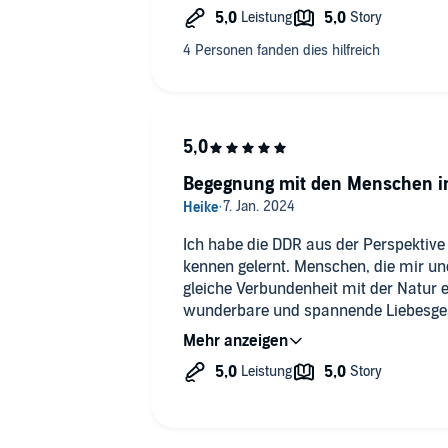
unaufgeregt und für eine Wessi wie m
Sowas findet sich viel zu selten für
Daumen hoch und Kaufempfehlung.
Begegnung mit den Menschen i
Ich habe die DDR aus der Perspektive 
kennen gelernt. Menschen, die mir une
gleiche Verbundenheit mit der Natur 
wunderbare und spannende Liebesgesc
zauberhafte Beschreibung der Insel R