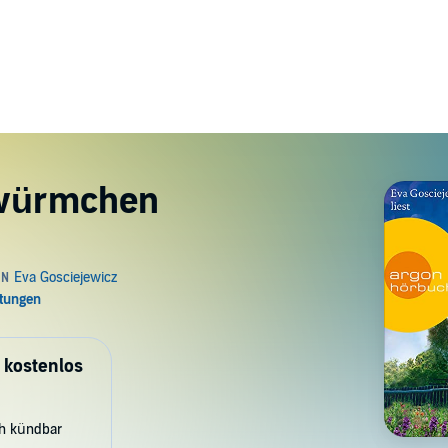
hwürmchen
 kostenlos
ch kündbar