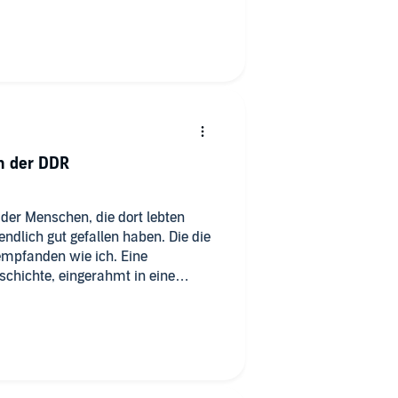
ich sehr informativ erzählt wurde.
 meinen Geschmack. Deshalb
n der DDR
der Menschen, die dort lebten
ndlich gut gefallen haben. Die die
empfanden wie ich. Eine
hichte, eingerahmt in eine
ügen.