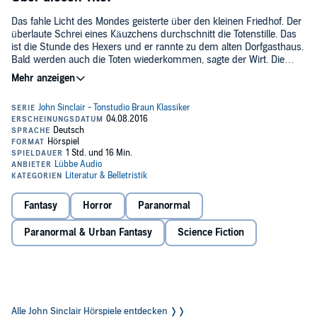
Das fahle Licht des Mondes geisterte über den kleinen Friedhof. Der
überlaute Schrei eines Käuzchens durchschnitt die Totenstille. Das
ist die Stunde des Hexers und er rannte zu dem alten Dorfgasthaus.
Bald werden auch die Toten wiederkommen, sagte der Wirt. Die
Gäste fühlten, daß bereits ein unsichtbarer Gast unter ihnen weilte,
das GRAUEN...
Das Kult-Comeback der Hörspiel-Legende: Die originalen Klassiker
von Tonstudio Braun digital überarbeitet!©2015 Bastei Lübbe
(P)2015 Lübbe Audio
Fantasy
Horror
Paranormal
Paranormal & Urban Fantasy
Science Fiction
Alle John Sinclair Hörspiele entdecken ❭❭