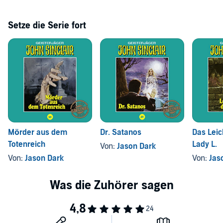
Setze die Serie fort
Mörder aus dem
Dr. Satanos
Das Lei
Totenreich
Lady L.
Von:
Jason Dark
Von:
Jason Dark
Von:
Jas