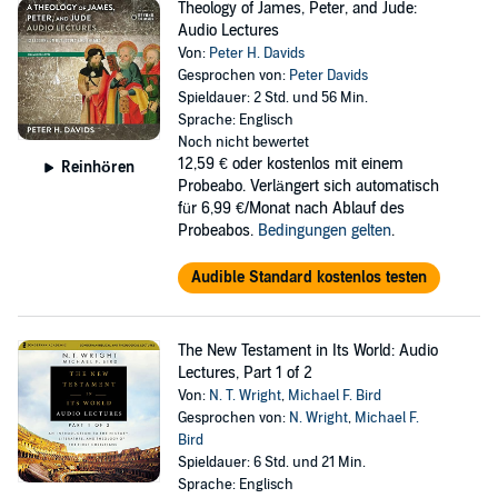
Theology of James, Peter, and Jude:
Audio Lectures
Von:
Peter H. Davids
Gesprochen von:
Peter Davids
Spieldauer: 2 Std. und 56 Min.
Sprache: Englisch
Noch nicht bewertet
12,59 €
oder kostenlos mit einem
Reinhören
Probeabo. Verlängert sich automatisch
für 6,99 €/Monat nach Ablauf des
Probeabos.
Bedingungen gelten
.
Audible Standard kostenlos testen
The New Testament in Its World: Audio
Lectures, Part 1 of 2
Von:
N. T. Wright
,
Michael F. Bird
Gesprochen von:
N. Wright
,
Michael F.
Bird
Spieldauer: 6 Std. und 21 Min.
Sprache: Englisch