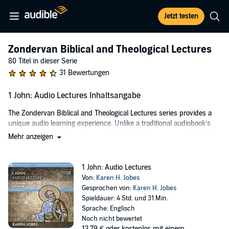
Jetzt testen
Zondervan Biblical and Theological Lectures
80 Titel in dieser Serie
31 Bewertungen
1 John: Audio Lectures Inhaltsangabe
The Zondervan Biblical and Theological Lectures series provides a
unique audio learning experience. Unlike a traditional audiobook’s
direct narration of a book’s text,
1 John: Audio Lectures
include high
Mehr anzeigen
quality live-recordings of college-level lectures that cover the
important points from each subject as well as relevant material from
other sources.
1 John: Audio Lectures
Von:
Karen H. Jobes
In
1 John: Audio Lectures
author and New Testament scholar Karen
Gesprochen von:
Karen H. Jobes
Jobes seeks to bridge the distance between academic biblical
Spieldauer: 4 Std. und 31 Min.
studies and pastors, students, and laypeople who are looking for an
Sprache: Englisch
in-depth treatment of the issues raised by these New Testament
Noch nicht bewertet
books. She approaches the three letters of John as part of the
13,79 €
oder kostenlos mit einem