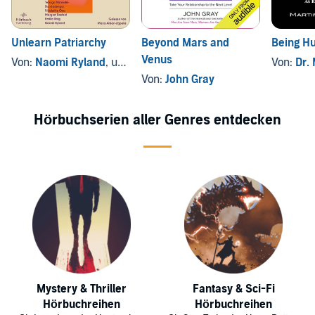
Unlearn Patriarchy
Beyond Mars and
Being H
Venus
Von:
Naomi Ryland
, und andere
Von:
Dr. M
Von:
John Gray
Hörbuchserien aller Genres entdecken
Mystery & Thriller
Fantasy & Sci-Fi
Hörbuchreihen
Hörbuchreihen