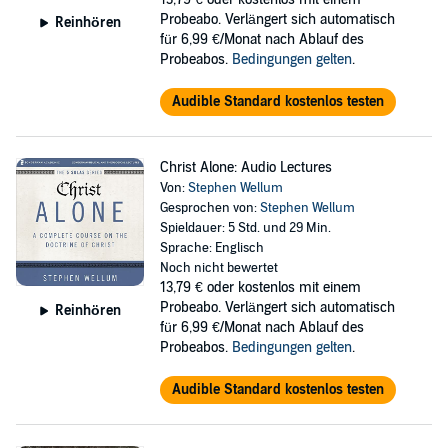
corpus that includes John's gospel, while rejecting an elaborate
Probeabo. Verlängert sich automatisch
Reinhören
redactional history of that gospel that implicates the letters. Jobes
für 6,99 €/Monat nach Ablauf des
treats the major themes of the letters under the larger rubric of who
Probeabos.
Bedingungen gelten
.
has the authority to interpret the true significance of Jesus, an issue
that is pressing in our religiously pluralistic society today with its
Audible Standard kostenlos testen
many voices claiming truth about God.
These audio lectures examine the literary context and structure of
each passage in 1 John and provides verse-by-verse commentary
Christ Alone: Audio Lectures
and theology in application.
Von:
Stephen Wellum
Gesprochen von:
Stephen Wellum
Spieldauer: 5 Std. und 29 Min.
Sprache: Englisch
Noch nicht bewertet
13,79 €
oder kostenlos mit einem
Probeabo. Verlängert sich automatisch
Reinhören
für 6,99 €/Monat nach Ablauf des
Probeabos.
Bedingungen gelten
.
Audible Standard kostenlos testen