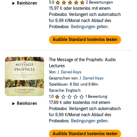
5,0
2 Bewertungen
Reinhören
15,97 €
oder kostenlos mit einem
Probeabo. Verlängert sich automatisch
für 6,99 €/Monat nach Ablauf des
Probeabos.
Bedingungen gelten
.
Audible Standard kostenlos testen
The Message of the Prophets: Audio
Lectures
Von:
J. Daniel Hays
Gesprochen von:
J. Daniel Hays
Spieldauer: 8 Std. und 8 Min.
Sprache: Englisch
1,0
1 Bewertung
17,89 €
oder kostenlos mit einem
Reinhören
Probeabo. Verlängert sich automatisch
für 6,99 €/Monat nach Ablauf des
Probeabos.
Bedingungen gelten
.
Audible Standard kostenlos testen