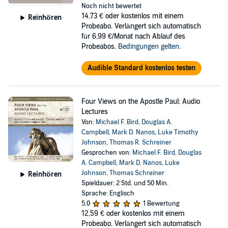
Noch nicht bewertet
14,73 €
oder kostenlos mit einem
Reinhören
Probeabo. Verlängert sich automatisch
für 6,99 €/Monat nach Ablauf des
Probeabos.
Bedingungen gelten
.
Audible Standard kostenlos testen
Four Views on the Apostle Paul: Audio
Lectures
Von:
Michael F. Bird
,
Douglas A.
Campbell
,
Mark D. Nanos
,
Luke Timothy
Johnson
,
Thomas R. Schreiner
Gesprochen von:
Michael F. Bird
,
Douglas
A. Campbell
,
Mark D. Nanos
,
Luke
Johnson
,
Thomas Schreiner
Reinhören
Spieldauer: 2 Std. und 50 Min.
Sprache: Englisch
5,0
1 Bewertung
12,59 €
oder kostenlos mit einem
Probeabo. Verlängert sich automatisch