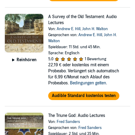
A Survey of the Old Testament: Audio
Lectures
Von:
Andrew E. Hill
,
John H. Walton
Gesprochen von:
Andrew E. Hill
,
John H.
Walton
Spieldauer: 11 Std. und 45 Min.
Sprache: Englisch
5,0
1 Bewertung
Reinhören
22,19 €
oder kostenlos mit einem
Probeabo. Verlängert sich automatisch
für 6,99 €/Monat nach Ablauf des
Probeabos.
Bedingungen gelten
.
Audible Standard kostenlos testen
The Triune God: Audio Lectures
Von:
Fred Sanders
Gesprochen von:
Fred Sanders
Spieldauer: 2 Std. und 35 Min.