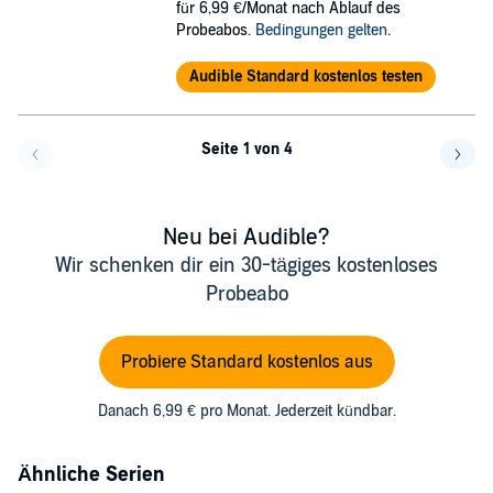
für 6,99 €/Monat nach Ablauf des
Probeabos.
Bedingungen gelten
.
Audible Standard kostenlos testen
Seite 1 von 4
Eine Seite zurück
Eine 
Neu bei Audible?
Wir schenken dir ein 30-tägiges kostenloses
Probeabo
Probiere Standard kostenlos aus
Danach 6,99 € pro Monat. Jederzeit kündbar.
Ähnliche Serien