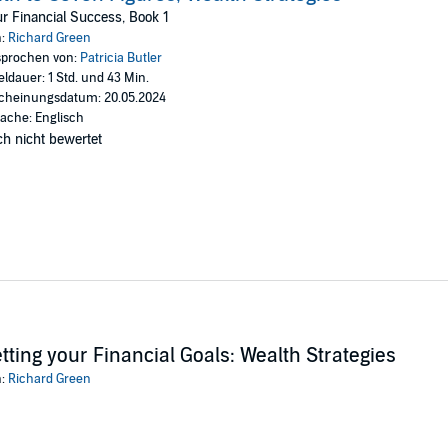
 on the path to seven-figure wealth today.
r Financial Success, Book 1
n:
Richard Green
n
prochen von:
Patricia Butler
eldauer: 1 Std. und 43 Min.
cheinungsdatum: 20.05.2024
ache: Englisch
h nicht bewertet
tting your Financial Goals: Wealth Strategies
n:
Richard Green