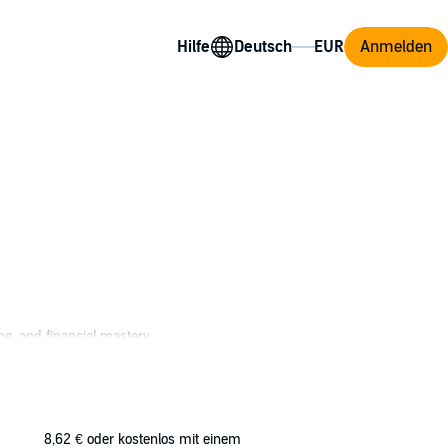
Hilfe
Anmelden
ng, and financial mastery.
 of financial freedom.
ow your investments, and create a life of
8,62 €
oder kostenlos mit einem