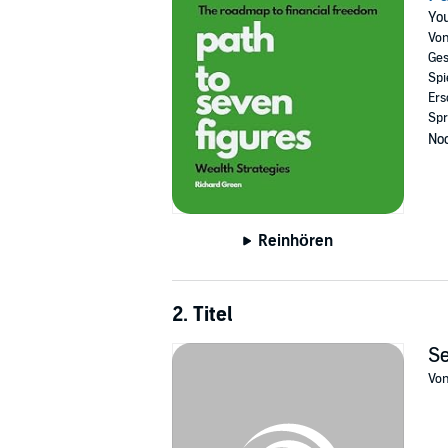
Fair winds and following seas await – embark
You
Vo
©2024 Richard Green (P)2024 Richard Gree
Ges
Spi
Ers
Spr
Noc
Reinhören
2. Titel
Se
Vo