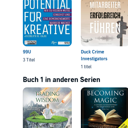
99U
Duck Crime
Investigators
3 Titel
1 titel
Buch 1 in anderen Serien