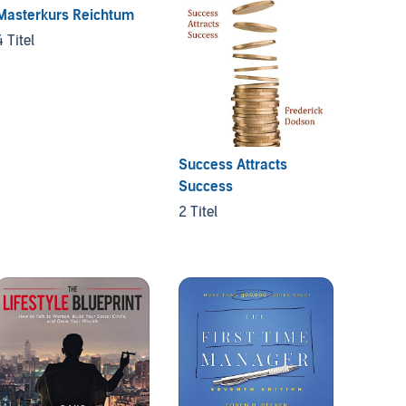
Masterkurs Reichtum
4 Titel
Success Attracts
Found
Success
Advice
Startu
2 Titel
1 titel