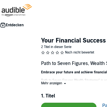
Your Financial Success
2 Titel in dieser Serie
Noch nicht bewertet
Path to Seven Figures, Wealth 
Embrace your future and achieve financial
Path to Seven Figures Wealth Strategies" is y
Mehr anzeigen
Join us on a transformative journey as we unc
1. Titel
With the wisdom of a seasoned captain, this 
abundance and prosperity.
Pa