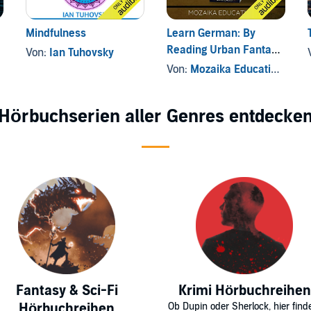
Mindfulness
Learn German: By
Reading Urban Fantasy
Von:
Ian Tuhovsky
(Lesend Englisch
Von:
Mozaika Educational
, u
Lernen Mit einem
Urban Fantasy 1)
Hörbuchserien aller Genres entdecke
(German Edition)
Fantasy & Sci-Fi
Krimi Hörbuchreihen
Hörbuchreihen
Ob Dupin oder Sherlock, hier find