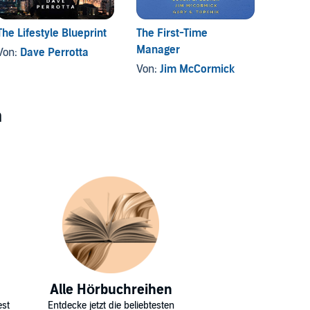
The Lifestyle Blueprint
The First-Time
Laying
Manager
for In
Von:
Dave Perrotta
Succe
nd andere
Von:
Jim McCormick
Von:
B
n
Alle Hörbuchreihen
est
Entdecke jetzt die beliebtesten