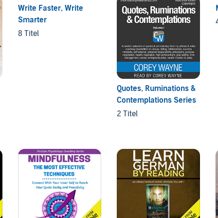
Write Faster, Write
Smarter
8 Titel
Quotes, Ruminations &
Contemplations Series
2 Titel