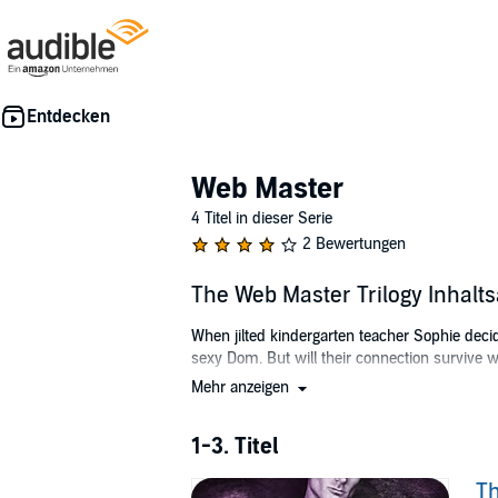
Web Master
4 Titel in dieser Serie
2 Bewertungen
The Web Master Trilogy Inhalt
When jilted kindergarten teacher Sophie decide
sexy Dom. But will their connection survive w
Mehr anzeigen
This trilogy includes the following steamy ro
Her Web Master
1-3. Titel
Tested by Her Web Master
Claimed by Her Web Master
Th