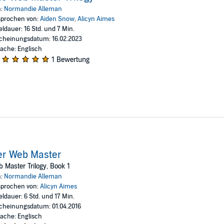
n:
Normandie Alleman
alpha male romance heroes, these audiobooks may not be for you. But if you'r
prochen von:
Aiden Snow
,
Alicyn Aimes
terious Dom.
eldauer: 16 Std. und 7 Min.
ie Alleman
cheinungsdatum: 16.02.2023
ache: Englisch
1 Bewertung
er Web Master
 Master Trilogy, Book 1
n:
Normandie Alleman
prochen von:
Alicyn Aimes
eldauer: 6 Std. und 17 Min.
cheinungsdatum: 01.04.2016
ache: Englisch