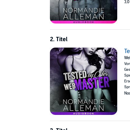
3,0
2. Titel
Te
Web
Vo
Ges
Spi
Ers
Spr
Noc