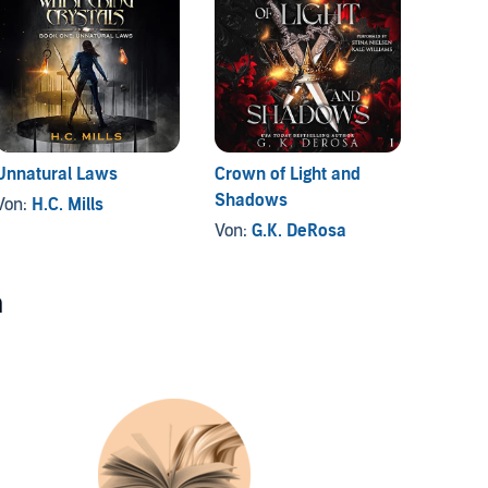
Unnatural Laws
Crown of Light and
Knotty
Shadows
Von:
H.C. Mills
Von:
G
Von:
G.K. DeRosa
n