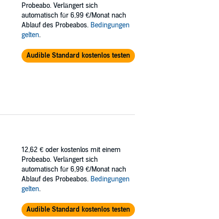
Probeabo. Verlängert sich
e looking for a filthy online boyfriend who
automatisch für 6,99 €/Monat nach
Ablauf des Probeabos.
Bedingungen
gelten
.
Audible Standard kostenlos testen
12,62 €
oder kostenlos mit einem
Probeabo. Verlängert sich
automatisch für 6,99 €/Monat nach
Ablauf des Probeabos.
Bedingungen
gelten
.
Audible Standard kostenlos testen