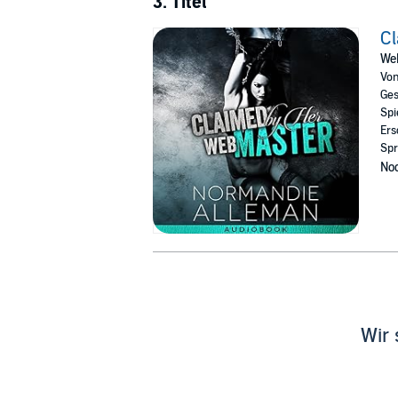
3. Titel
Cl
Web
Vo
Ges
Spi
Ers
Spr
Noc
Wir 