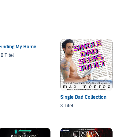
Finding My Home
The Wh
Crysta
10 Titel
8 Titel
Single Dad Collection
3 Titel