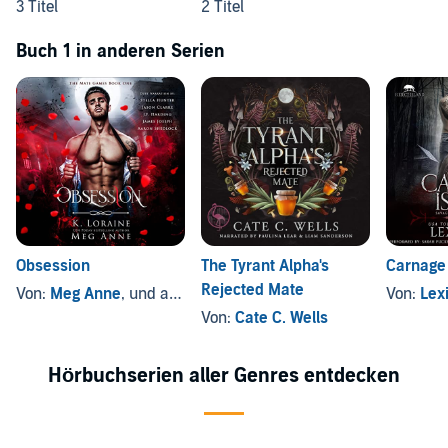
3 Titel
2 Titel
Buch 1 in anderen Serien
Obsession
The Tyrant Alpha's
Carnage 
Rejected Mate
Von:
Meg Anne
, und andere
Von:
Lex
Von:
Cate C. Wells
Hörbuchserien aller Genres entdecken