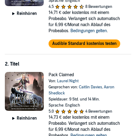
Sprache: Englisch
treating me like a genetic freak my whole life, he suddenly decides
4,5
8 Bewertungen
to stake a claim.
14,71 €
oder kostenlos mit einem
Reinhören
Probeabo. Verlängert sich automatisch
But I can't refuse the challenge, and my wolf won't back down.
für 6,99 €/Monat nach Ablauf des
Either I submit to the alpha and become mated to his skeezy pelt, or
Probeabos.
Bedingungen gelten
.
I win the challenge and my freedom...by taking his place as alpha.
Only no one has ever heard of a female alpha, and if I become one,
Audible Standard kostenlos testen
I'll never find a mate.
Contains mature themes.
2. Titel
©2020 Laurel Night (P)2021 Tantor
Pack Claimed
Von:
Laurel Night
Gesprochen von:
Caitlin Davies
,
Aaron
Shedlock
Spieldauer: 9 Std. und 14 Min.
Sprache: Englisch
5,0
4 Bewertungen
14,73 €
oder kostenlos mit einem
Reinhören
Probeabo. Verlängert sich automatisch
für 6,99 €/Monat nach Ablauf des
Probeabos.
Bedingungen gelten
.