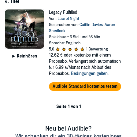
4. Titel
Legacy Fulfilled
Von:
Laurel Night
Gesprochen von:
Caitlin Davies
,
Aaron
Shedlock
Spieldauer: 6 Std. und 56 Min.
Sprache: Englisch
5,0
1 Bewertung
12,62 €
oder kostenlos mit einem
Reinhören
Probeabo. Verlängert sich automatisch
für 6,99 €/Monat nach Ablauf des
Probeabos.
Bedingungen gelten
.
Audible Standard kostenlos testen
Seite 1 von 1
Neu bei Audible?
Wir schenken dir ein 30-tägiges kostenloses