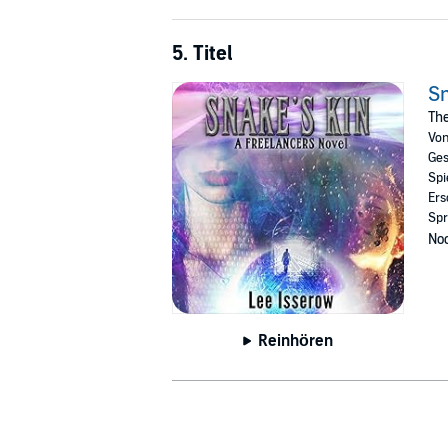
5. Titel
Sn
The
Vo
Ges
Spi
Ers
Spr
Noc
Reinhören