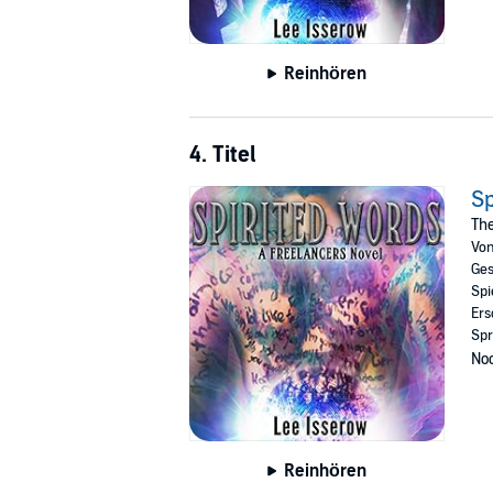
Reinhören
4. Titel
Sp
The
Vo
Ges
Spi
Ers
Spr
Noc
Reinhören