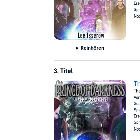
Ers
Spr
Noc
Reinhören
3. Titel
Th
The
Vo
Ges
Spi
Ers
Spr
Noc