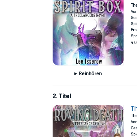
The
©2017 Lee Isserow (P)2017 Lee Isserow
Vo
Ges
Spi
Ers
Spr
4,0
Reinhören
2. Titel
Th
The
Vo
Ges
Spi