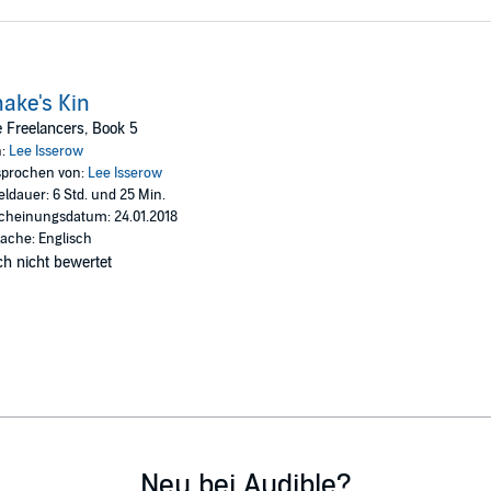
ake's Kin
 Freelancers, Book 5
n:
Lee Isserow
prochen von:
Lee Isserow
eldauer: 6 Std. und 25 Min.
cheinungsdatum: 24.01.2018
ache: Englisch
h nicht bewertet
Neu bei Audible?