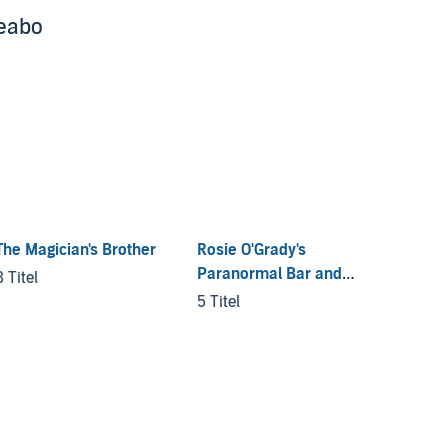
beabo
The Magician's Brother
Rosie O'Grady's
Dark M
Paranormal Bar and
8 Titel
8 Titel
Grill
5 Titel