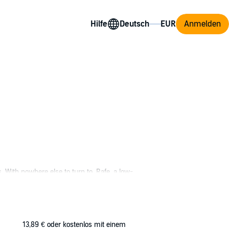
Hilfe
Anmelden
. With nowhere else to turn to, Rafe, a low-
her, they set out to put an end to the
.
13,89 €
oder kostenlos mit einem