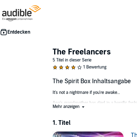
The Freelancers
5 Titel in dieser Serie
1 Bewertung
The Spirit Box Inhaltsangabe
It's not a nightmare if you're awake...
Ana's grandmother has died in a horrific fash
Mehr anzeigen
level magical detective comes to her aid. He's
malevolent fiend once and for all.
1. Titel
But all is not as it seems with the entity that
Th
Everyone has secrets, and some secrets are p