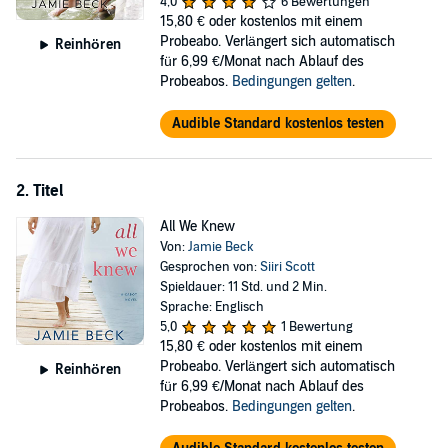
4,0
6 Bewertungen
could generate buzz, but their friendship has withered since her
15,80 €
oder kostenlos mit einem
husband's reckless dare cost Alec's brother his life.
Probeabo. Verlängert sich automatisch
Reinhören
Distracted by guilty secrets concerning the tragedy that changed his
für 6,99 €/Monat nach Ablauf des
and Colby's lives, Alec self-destructed and lost his famed restaurant.
Probeabos.
Bedingungen gelten
.
With his career in tatters, he's determined to use this opportunity to
redeem his reputation and to help the woman he's loved from afar
Audible Standard kostenlos testen
find happiness again.
But secrets have a way of coming out. When Alec's do, they might
2. Titel
destroy the new life he and Colby have rebuilt together.
All We Knew
©2017 Jamie Beck (P)2017 Brilliance Publishing, Inc., all rights
Von:
Jamie Beck
reserved.
Gesprochen von:
Siiri Scott
Spieldauer: 11 Std. und 2 Min.
Sprache: Englisch
5,0
1 Bewertung
15,80 €
oder kostenlos mit einem
Probeabo. Verlängert sich automatisch
Reinhören
für 6,99 €/Monat nach Ablauf des
Probeabos.
Bedingungen gelten
.