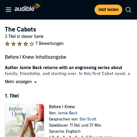
Jetzt testen
The Cabots
3 Titel in dieser Serie
7 Bewertungen
Before I Knew Inhaltsangabe
Author Jamie Beck returns with an engrossing series about
family, friendship, and starting over. In this first Cabot novel, a
legacy of secrets tests old friends seeking a second chance at
Mehr anzeigen
life and love.
1. Titel
On the second anniversary of her husband's suicide, Colby Cabot-
Baxter is ready to let go of her grief and the mistakes made during
Before I Knew
her turbulent marriage. Her fresh start comes in the form of A
Von:
Jamie Beck
CertainTea, the restaurant she's set to open along Lake Sandy,
Gesprochen von:
Siiri Scott
Oregon, with help from her family. But when her executive chef
Spieldauer: 11 Std. und 37 Min.
quits just weeks before the grand opening, Colby is pressured to
Sprache: Englisch
hire old family friend Alec Morgan. His award-winning reputation