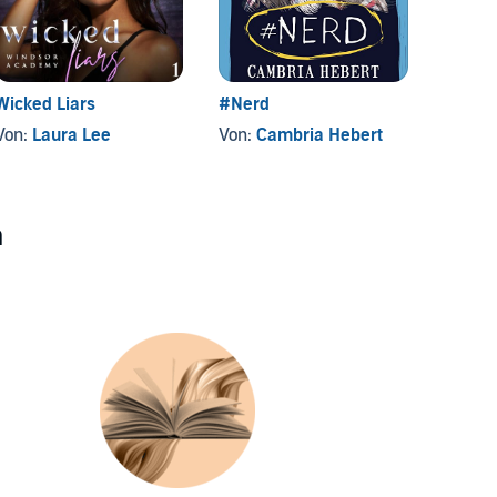
Wicked Liars
#Nerd
Zach
Von:
Laura Lee
Von:
Cambria Hebert
Von:
Li
n