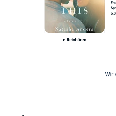
Ers
Spr
5,0
Reinhören
Wir 