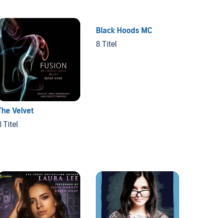
Black Hoods MC
Until
8 Titel
4 Titel
The Velvet
3 Titel