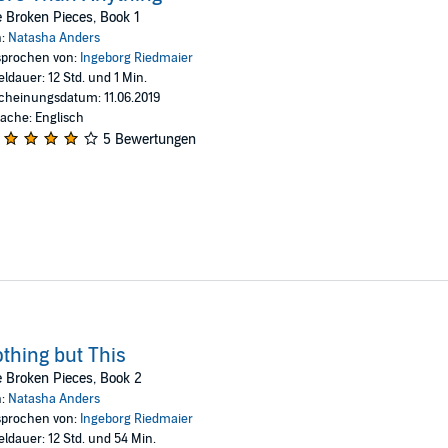
nd their way back to each other, or are the barriers between them too high 
 Broken Pieces, Book 1
n:
Natasha Anders
blishing, Inc., all rights reserved.
prochen von:
Ingeborg Riedmaier
eldauer: 12 Std. und 1 Min.
cheinungsdatum: 11.06.2019
ache: Englisch
5 Bewertungen
thing but This
 Broken Pieces, Book 2
n:
Natasha Anders
prochen von:
Ingeborg Riedmaier
eldauer: 12 Std. und 54 Min.