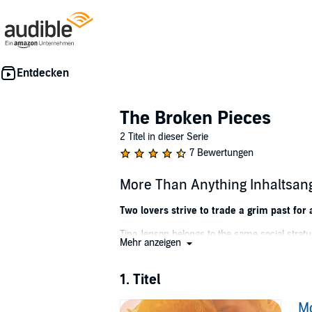
The Broken Pieces
2 Titel in dieser Serie
7 Bewertungen
More Than Anything Inhaltsan
Two lovers strive to trade a grim past for a
Tina Jenson belongs to the same social stratu
Mehr anzeigen
the perfect night, but when she overhears cr
Ten years later, Tina’s life is a mess. That n
1. Titel
into Harris, her heart twists inside out. She s
M
Crossed signals, high-society whispers, and s