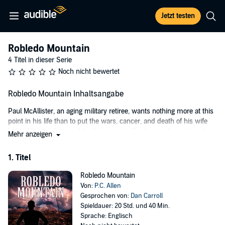
Jetzt testen
Robledo Mountain
4 Titel in dieser Serie
Noch nicht bewertet
Robledo Mountain Inhaltsangabe
Paul McAllister, an aging military retiree, wants nothing more at this
point in his life than to put the wars, cancer, and death of his wife
behind him as he numbly glides into his final years doing the only
Mehr anzeigen
thing he still enjoys – selling weapons and his services as a
gunsmith on the gun show circuit of the American southwest.
1. Titel
Driving down the road in the Mesilla Valley of southern New Mexico,
Robledo Mountain
sandwiched in the few hundred yards between the Robledo
Von:
P.C. Allen
Mountains to the West and the Rio Grande to the East, Paul loses
Gesprochen von:
Dan Carroll
consciousness while returning home from a gun show. An hour
Spieldauer: 20 Std. und 40 Min.
later, he regains consciousness finding himself swept away on the
Sprache: Englisch
tides of time.