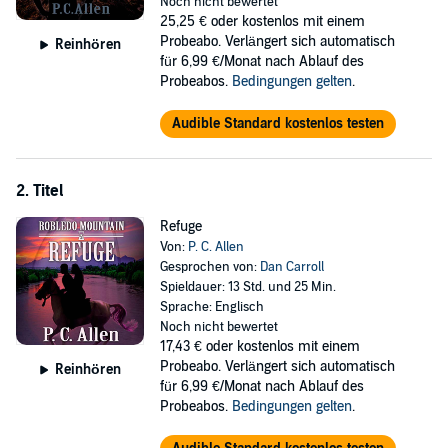
Noch nicht bewertet
Is he really in the past? Is he dreaming? Is he in the midst of a
25,25 €
oder kostenlos mit einem
psychotic episode? So begins his journey of discovery. Along the
Probeabo. Verlängert sich automatisch
Reinhören
way, he battles Apache, Comanche, and Navajo warriors, fights
für 6,99 €/Monat nach Ablauf des
bushwackers, discovers his roots, mines gold, finds love and
Probeabos.
Bedingungen gelten
.
friendship, and makes powerful enemies, all while establishing a
home in the Mesilla Valley on the banks of the Rio Grande.
Audible Standard kostenlos testen
©2018 Paul C. Allen (P)2020 Paul C. Allen
2. Titel
Refuge
Von:
P. C. Allen
Gesprochen von:
Dan Carroll
Spieldauer: 13 Std. und 25 Min.
Sprache: Englisch
Noch nicht bewertet
17,43 €
oder kostenlos mit einem
Probeabo. Verlängert sich automatisch
Reinhören
für 6,99 €/Monat nach Ablauf des
Probeabos.
Bedingungen gelten
.