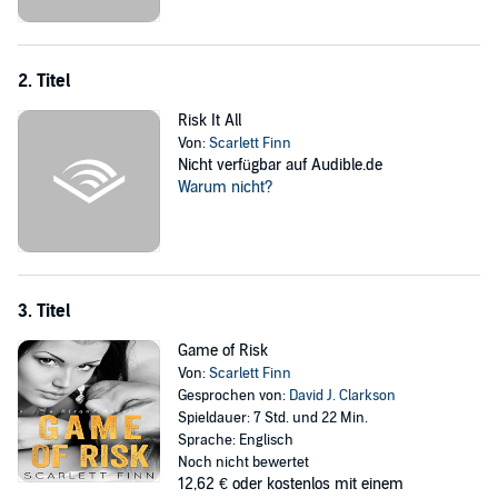
her alive. But that doesn't mean she plans to make it easy for the
hulk of a man who thinks he can charm his way into every woman's
good graces.
2. Titel
Layla had been accused of many things in her time, being easy
wasn't one of them, and Ruger is about to learn that the hard way.
Risk It All
Von:
Scarlett Finn
©2015 Scarlett Finn (P)2016 Scarlett Finn
Nicht verfügbar auf Audible.de
Warum nicht?
3. Titel
Game of Risk
Von:
Scarlett Finn
Gesprochen von:
David J. Clarkson
Spieldauer: 7 Std. und 22 Min.
Sprache: Englisch
Noch nicht bewertet
12,62 €
oder kostenlos mit einem