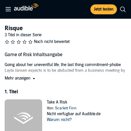
Jetzt testen
Risque
3 Titel in dieser Serie
Noch nicht bewertet
Game of Risk Inhaltsangabe
Going about her uneventful life, the last thing commitment-phobe
Layla Jansen expects is to be abducted from a business meeting by
one of her brother's crazy friends. But her brother, Drew, does know
Mehr anzeigen
how to get himself into trouble and this time he's investigating a
case of corruption that goes all the way to the top.
1. Titel
Ruger Warner has a debt to settle and protecting the pretty behind of
Take A Risk
his old ally is an easy way to put the past to rest. But the sassy
Von:
Scarlett Finn
vixen has legs which go all the way to heaven and a mouth that can
Nicht verfügbar auf Audible.de
match his wit.
Warum nicht?
Layla promises her brother she'll do as she's told and let Ruger keep