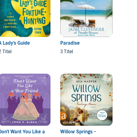
A Lady's Guide
Paradise
The No
2 Titel
3 Titel
3 Titel
Don't Want You Like a
Willow Springs -
The R