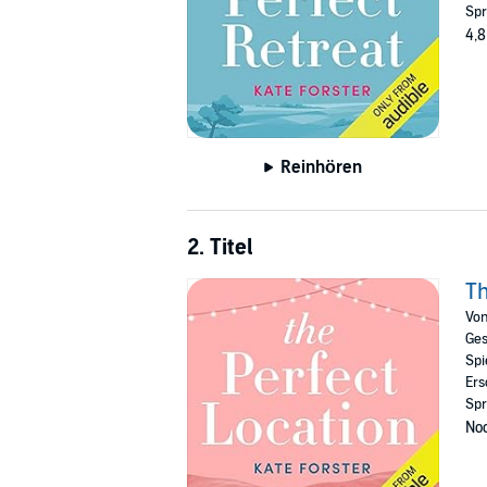
Spr
4,8
Reinhören
2. Titel
Th
Vo
Ges
Spi
Ers
Spr
Noc