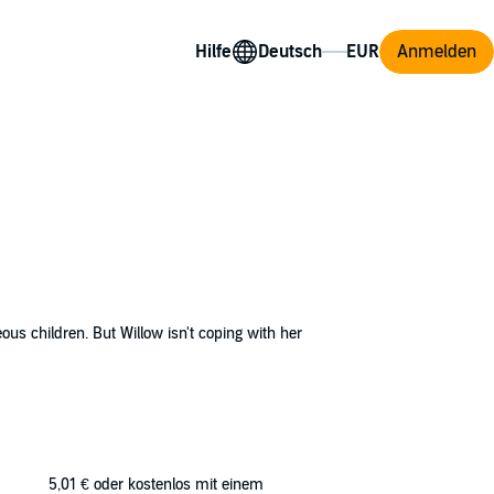
Hilfe
Anmelden
ous children. But Willow isn't coping with her
ills in real life. Work is hard to find until
.
5,01 €
oder kostenlos mit einem
eat
.