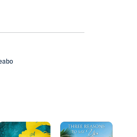
beabo