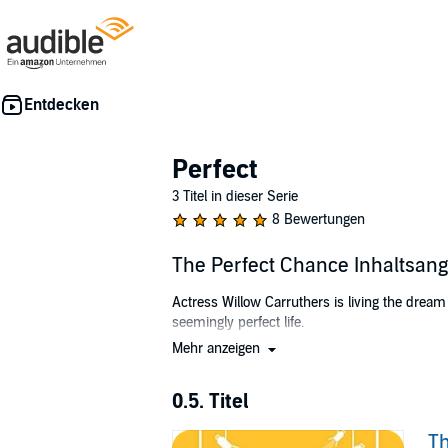
Perfect
3 Titel in dieser Serie
8 Bewertungen
The Perfect Chance Inhaltsan
Actress Willow Carruthers is living the dream
seemingly perfect life.
Mehr anzeigen
Country girl Kitty Middlemist arrives in London
Kitty, quite by chance, takes on a job with Wil
0.5. Titel
As their lives and secrets become intertwined
Th
The Perfect Chance
is a short story and just t