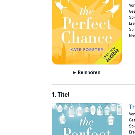
Vo
©2012 Kate Forster (P)2021 Audible Australia
Ges
Spi
Ers
Spr
Noc
Reinhören
1. Titel
Th
Vo
Ges
Spi
Ers