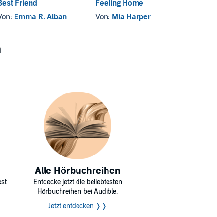
Best Friend
Feeling Home
Von:
L
Von:
Emma R. Alban
Von:
Mia Harper
n
Alle Hörbuchreihen
est
Entdecke jetzt die beliebtesten
Hörbuchreihen bei Audible.
Jetzt entdecken ❭❭