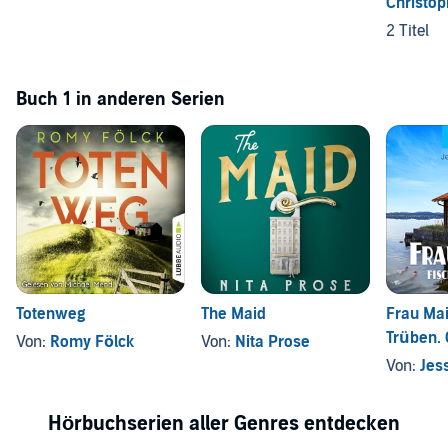
Christop
2 Titel
Buch 1 in anderen Serien
Totenweg
The Maid
Frau Mai
Trüben.
Von:
Romy Fölck
Von:
Nita Prose
Krimi
Von:
Jes
Hörbuchserien aller Genres entdecken