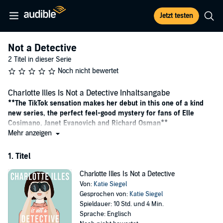
Jetzt testen
Not a Detective
2 Titel in dieser Serie
Noch nicht bewertet
Charlotte Illes Is Not a Detective Inhaltsangabe
**The TikTok sensation makes her debut in this one of a kind
new series, the perfect feel-good mystery for fans of Elle
Cosimano, Janet Evanovich and Richard Osman**
Mehr anzeigen
'[A] rollicking debut...Charlotte is a delight.'
New York Times
'Fans of
The Maid
will embrace the arrival of Charlotte'
L
ibrary
1. Titel
Journal
'An immensely fun, voice-y read with a twisty mystery'
Mia P.
Charlotte Illes Is Not a Detective
Manansala
Von:
Katie Siegel
'All clues point to fun'
Olivia Blacke
Gesprochen von:
Katie Siegel
Spieldauer: 10 Std. und 4 Min.
The downside about being a famous child detective is that
Sprache: Englisch
sooner or later, you have to grow up . . .