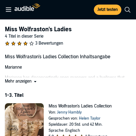
Jetzt testen
Miss Wolfraston's Ladies
4 Titel in dieser Serie
3 Bewertungen
Miss Wolfraston's Ladies Collection Inhaltsangabe
Marianne
Marianne has disconcertingly open manners and a liveliness that
Mehr anzeigen
Miss Wolfraston deplores. When she visits her aunt in Cheltenham,
these traits inevitably lead her into a series of scrapes.
1-3. Titel
Lord Cranbourne has already been disappointed in love once and is
in no hurry to find a bride. Annoyed at his sister’s matchmaking
Miss Wolfraston's Ladies Collection
attempts, he accompanies his friend Sir Horace Bamber to
Von:
Jenny Hambly
Cheltenham. He expects to be heartily bored. Then, he meets
Gesprochen von:
Helen Taylor
Marianne.
Spieldauer: 20 Std. und 42 Min.
Sprache: Englisch
Both have lessons to learn; not least that no one is quite what they