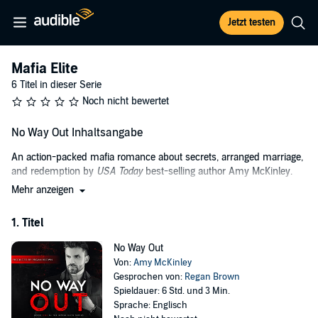
Jetzt testen
Mafia Elite
6 Titel in dieser Serie
Noch nicht bewertet
No Way Out Inhaltsangabe
An action-packed mafia romance about secrets, arranged marriage,
and redemption by
USA Today
best-selling author Amy McKinley.
Mehr anzeigen
Max’s endgame is clear: Take back what’s rightfully his, and punish
those who have wronged him.
1. Titel
Under the guise of assassin Matteo Trambino, Max infiltrates a vital
arm of the Chicago Mafia to protect his Sicilian mentor’s
No Way Out
granddaughter, Liliana, from her dangerous father. What should be
Von:
Amy McKinley
easy changes, when they come face-to-face, and he realizes he can
Gesprochen von:
Regan Brown
never walk away.
Spieldauer: 6 Std. und 3 Min.
Sprache: Englisch
Born into one of the most powerful families in the Cosa Nostra,