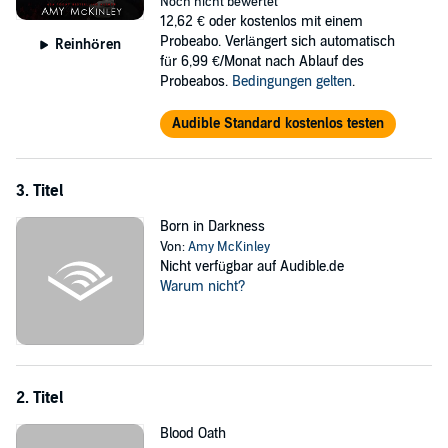
Noch nicht bewertet
Liliana Brambilla is a pawn in her father’s bid for power, unable to
12,62 €
oder kostenlos mit einem
leave until he sets her free. The only means of escape is trading one
Probeabo. Verlängert sich automatisch
Reinhören
prison for another, in the form of her father’s choice of husband.
für 6,99 €/Monat nach Ablauf des
Probeabos.
Bedingungen gelten
.
When her father assigns a new bodyguard, her trust is tentative.
She thinks he’s her enemy. The truth is, Max is her savior.
Audible Standard kostenlos testen
©2021 Amy McKinley (P)2022 Amy McKinley
3. Titel
Born in Darkness
Von:
Amy McKinley
Nicht verfügbar auf Audible.de
Warum nicht?
2. Titel
Blood Oath