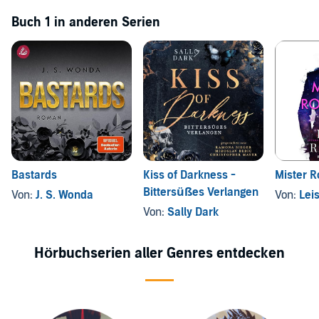
Buch 1 in anderen Serien
Bastards
Kiss of Darkness -
Mister 
Bittersüßes Verlangen
Von:
J. S. Wonda
Von:
Lei
Von:
Sally Dark
Hörbuchserien aller Genres entdecken