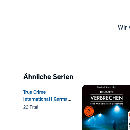
Wir 
Ähnliche Serien
True Crime
International [ German
Edition ]
22 Titel