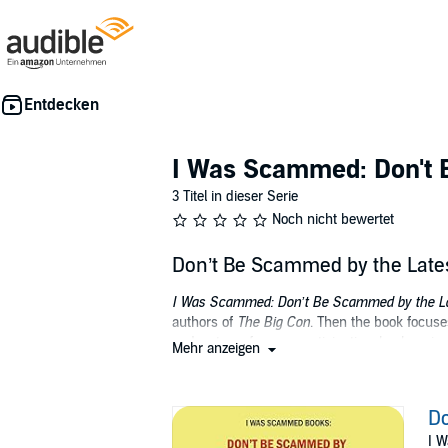
I Was Scammed: Don't
3 Titel in dieser Serie
Noch nicht bewertet
Don’t Be Scammed by the Late
I Was Scammed: Don’t Be Scammed by the L
authors of
The Big Con
. Then the book focuse
podcast, conference participation, book revi
Mehr anzeigen
Besides describing the scams, the book provi
Gini Graham Scott, PhD, JD, is a nationally k
Do
personal development, social trends, popular
I 