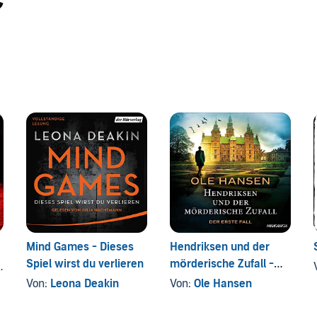
Mind Games - Dieses
Hendriksen und der
Spiel wirst du verlieren
mörderische Zufall -
, und andere
Der erste Fall
Von:
Leona Deakin
Von:
Ole Hansen