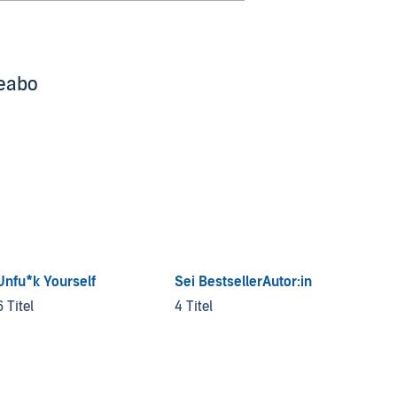
beabo
Unfu*k Yourself
Sei BestsellerAutor:in
Busine
6 Titel
4 Titel
6 Titel