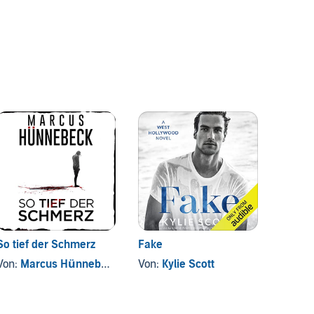
So tief der Schmerz
Fake
Donne
Von:
Marcus Hünnebeck
Von:
Kylie Scott
Von:
J