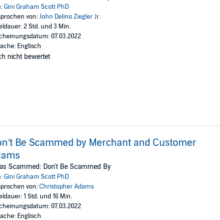
books on work, business, psychology, self-help, and social trends. She ha
n:
Gini Graham Scott PhD
prochen von:
John Delino Ziegler Jr.
eldauer: 2 Std. und 3 Min.
am Scott
cheinungsdatum: 07.03.2022
ache: Englisch
h nicht bewertet
on’t Be Scammed by Merchant and Customer
cams
Was Scammed: Don't Be Scammed By
n:
Gini Graham Scott PhD
prochen von:
Christopher Adams
eldauer: 1 Std. und 16 Min.
cheinungsdatum: 07.03.2022
ache: Englisch