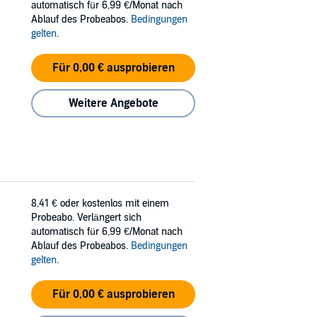
s worked with dozens of clients on self-help,
automatisch für 6,99 €/Monat nach
Ablauf des Probeabos.
Bedingungen
gelten
.
Für 0,00 € ausprobieren
Weitere Angebote
8,41 €
oder kostenlos mit einem
Probeabo. Verlängert sich
automatisch für 6,99 €/Monat nach
Ablauf des Probeabos.
Bedingungen
gelten
.
Für 0,00 € ausprobieren