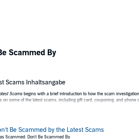
 Be Scammed By
st Scams Inhaltsangabe
atest Scams
begins with a brief introduction to how the scam investigatio
s on some of the latest scams, including gift card, couponing, and phone
ew, publishing, and marketing service scams.
des tips on how to avoid becoming a victim, and what to do if you are one
nown writer, consultant, speaker, and seminar leader, specializing in busin
n’t Be Scammed by the Latest Scams
 culture, science, and crime. She has published over 50 books with major 
Was Scammed: Don't Be Scammed By